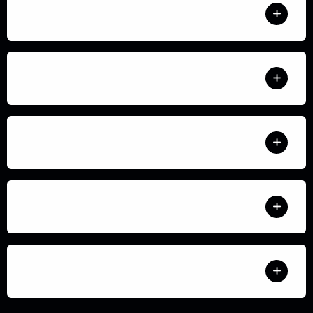
كم يستغرق وقت التوصيل خارج المدينة المنورة؟
كيف أعرف حالة طلبي بعد الشراء؟
هل يمكنني التعديل علي طلبي بعد اتمام عملية الدفع
هل جميع المنتجات أصلية وكيف أتأكد أن المنتج أصلي؟
كم قيمة التوصيل داخل المدينة؟ وهل يوجد دفع عند الاستلام؟