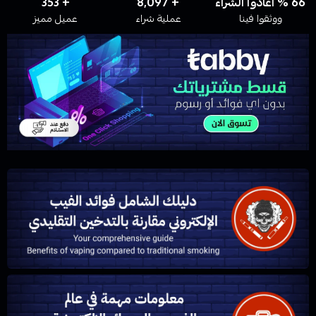
72 % أعادوا الشراء
+ 12,324
+ 387
ووثقوا فينا
عملية شراء
عميل مميز