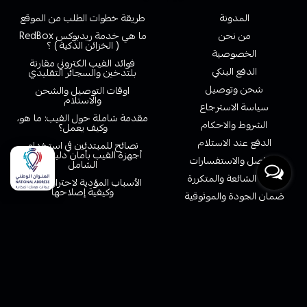
المدونة
طريقة خطوات الطلب من الموقع
من نحن
ما هي خدمة ريدبوكس RedBox
( الخزائن الذكية ) ؟
الخصوصية
فوائد الفيب الكتروني مقارنة
الدفع البنكي
بلتدخين والسجائر التقليدي
شحن وتوصيل
اوقات التوصيل والشحن
والاستلام
سياسة الاسترجاع
مقدمة شاملة حول الفيب: ما هو،
الشروط والاحكام
وكيف يعمل؟
الدفع عند الاستلام
نصائح للمبتدئين في استخدام
أجهزة الفيب بأمان دليل الفيب
التواصل والاستفسارات
الشامل
اسئلة الشائعة والمتكررة
الأسباب المؤدية لاحتراق الفيب
وكيفية إصلاحها
ضمان الجودة والموثوقية
شركة الشحن اوتو تجمع اكثر من
متجر فيب الكتروني جملة في
200 شركة شحن داخلية ودولية
السعودية
نظام الولاء نقاط ومكافاة
سياسة الغاء طلب لمشتريات تابي
وتمارا او مدئ
الفرق بين السحبة و الشيشة
الالكترونية
خدمة العملاء