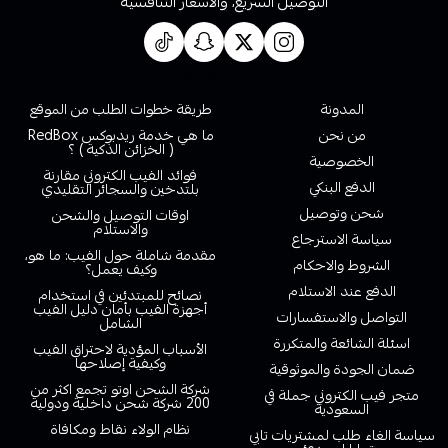
التوصيل السريع، والاسعار التنافسية
روابط تهمك
المدونة
طريقة خطوات الطلب من الموقع
من نحن
ما هي خدمة ريدبوكس RedBox
( الخزائن الذكية ) ؟
الخصوصية
فوائد الفيب الكتروني مقارنة
الدفع البنكي
بلتدخين والسجائر التقليدي
شحن وتوصيل
اوقات التوصيل والشحن
والاستلام
سياسة الاسترجاع
مقدمة شاملة حول الفيب: ما هو،
الشروط والاحكام
وكيف يعمل؟
الدفع عند الاستلام
نصائح للمبتدئين في استخدام
أجهزة الفيب بأمان دليل الفيب
التواصل والاستفسارات
الشامل
اسئلة الشائعة والمتكررة
الأسباب المؤدية لاحتراق الفيب
وكيفية إصلاحها
ضمان الجودة والموثوقية
شركة الشحن اوتو تجمع اكثر من
متجر فيب الكتروني جملة في
200 شركة شحن داخلية ودولية
السعودية
نظام الولاء نقاط ومكافاة
سياسة الغاء طلب لمشتريات تابي