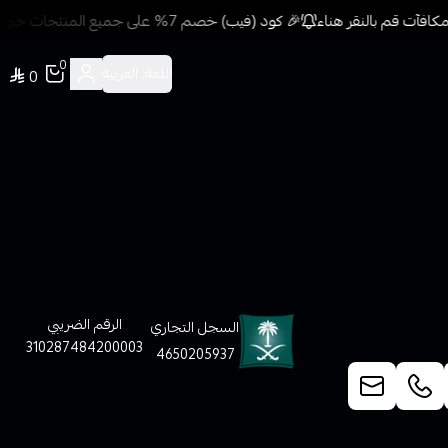
افآت قم بالنقر هناء
🎉 كود (فيب) خصم 7% على جميع المنتجات حتى المخفضة مسبقًا للمشتريات 499 ريال + شحن وتوصيل مجاني
0
اللغة:
العربية
0
لعملاء
الرقم الضريبي
السجل التجاري
310287484200003
4650205937