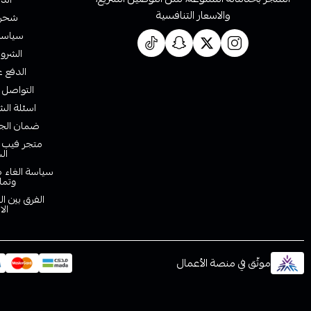
والاسعار التنافسية
شحن 
سياسة 
الشروط
الدفع ع
التواصل 
اسئلة الش
ضمان الجو
متجر فيب ا
ال
سياسة الغاء ط
وتما
الفرق بين ا
الا
موثّق في منصة الأعمال