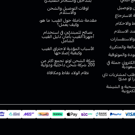
بلتدخين والسجائر التقليدي
وتوصيل
اوقات التوصيل والشحن
والاستلام
الاسترجاع
مقدمة شاملة حول الفيب: ما هو،
 والاحكام
وكيف يعمل؟
ند الاستلام
نصائح للمبتدئين في استخدام
أجهزة الفيب بأمان دليل الفيب
والاستفسارات
الشامل
ائعة والمتكررة
الأسباب المؤدية لاحتراق الفيب
وكيفية إصلاحها
دة والموثوقية
شركة الشحن اوتو تجمع اكثر من
لكتروني جملة في
200 شركة شحن داخلية ودولية
سعودية
نظام الولاء نقاط ومكافاة
لب لمشتريات تابي
را او مدئ
لسحبة و الشيشة
لكترونية