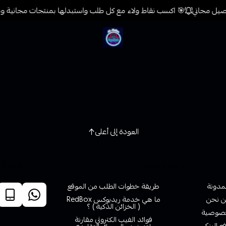
🎯 اكسب نقاط ولاء مع كل طلب واستبدلها بمنتجات مجانية ومك
فيب المدينة
العودة إلى أعلى
روابط تهمك
خدمة ا
لمدونة
طريقة خطوات الطلب من الموقع
 نحن
ما هي خدمة ريدبوكس RedBox
( الخزائن الذكية ) ؟
صوصية
فوائد الفيب الكتروني مقارنة
ع البنكي