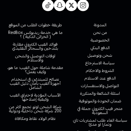
روابط تهمك
المدونة
طريقة خطوات الطلب من الموقع
من نحن
ما هي خدمة ريدبوكس RedBox
( الخزائن الذكية ) ؟
الخصوصية
فوائد الفيب الكتروني مقارنة
الدفع البنكي
بلتدخين والسجائر التقليدي
شحن وتوصيل
اوقات التوصيل والشحن
والاستلام
سياسة الاسترجاع
مقدمة شاملة حول الفيب: ما هو،
الشروط والاحكام
وكيف يعمل؟
الدفع عند الاستلام
نصائح للمبتدئين في استخدام
أجهزة الفيب بأمان دليل الفيب
التواصل والاستفسارات
الشامل
اسئلة الشائعة والمتكررة
الأسباب المؤدية لاحتراق الفيب
وكيفية إصلاحها
ضمان الجودة والموثوقية
شركة الشحن اوتو تجمع اكثر من
متجر فيب الكتروني جملة في
200 شركة شحن داخلية ودولية
السعودية
نظام الولاء نقاط ومكافاة
سياسة الغاء طلب لمشتريات تابي
وتمارا او مدئ