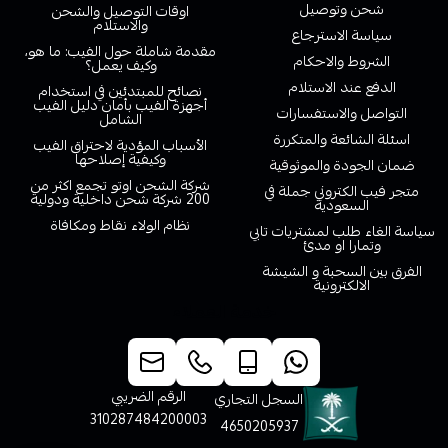
شحن وتوصيل
اوقات التوصيل والشحن
والاستلام
سياسة الاسترجاع
مقدمة شاملة حول الفيب: ما هو،
الشروط والاحكام
وكيف يعمل؟
الدفع عند الاستلام
نصائح للمبتدئين في استخدام
أجهزة الفيب بأمان دليل الفيب
التواصل والاستفسارات
الشامل
اسئلة الشائعة والمتكررة
الأسباب المؤدية لاحتراق الفيب
وكيفية إصلاحها
ضمان الجودة والموثوقية
شركة الشحن اوتو تجمع اكثر من
متجر فيب الكتروني جملة في
200 شركة شحن داخلية ودولية
السعودية
نظام الولاء نقاط ومكافاة
سياسة الغاء طلب لمشتريات تابي
وتمارا او مدئ
الفرق بين السحبة و الشيشة
الالكترونية
خدمة العملاء
الرقم الضريبي
السجل التجاري
310287484200003
4650205937