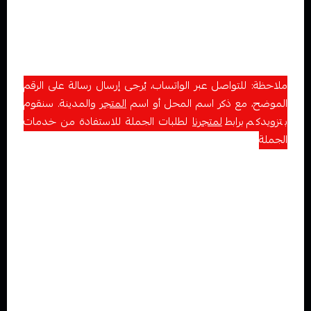
توفير منتجات فيب ذا
ت الجودة
العالية و اصلية . اطلب الآن من
متجر فيب سموك المدينة أو تواصل معنا لطلب الجملة أو
الاستفسار على الرقم: 0542045111
ملاحظة: للتواصل عبر الواتساب، يُرجى إرسال رسالة على الرقم
الموضح، مع ذكر اسم المحل أو اسم
المتجر
والمدينة. سنقوم
بتزويدكم برابط
لمتجرنا
لطلبات الجملة للاستفادة من خدمات
الجملة
. كما يمكنكم الاطلاع على مجموعة متنوعة من
المنتجات
التي نقدمها في متجرنا. نحن هنا لخدمتكم وتلبية
احتياجاتكم بأفضل الأسعار وجودة عالية.
واستمتع بتجربة تسوق فريدة ومميزة في عالم فيب.
عندما ترغب في قراءة مقالة ذات صلة بتجارة الفيب بالجملة، قم
بلنقر على الرابط الموجود. ستجد في هذه المقالة المعلومات
والنصائح التي تحتاجها للتعرف على تجارة الفيب بالجملة وكيفية