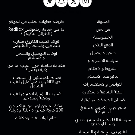
روابط تهمك
المدونة
طريقة خطوات الطلب من الموقع
من نحن
ما هي خدمة ريدبوكس RedBox
( الخزائن الذكية ) ؟
الخصوصية
فوائد الفيب الكتروني مقارنة
الدفع البنكي
بلتدخين والسجائر التقليدي
شحن وتوصيل
اوقات التوصيل والشحن
والاستلام
سياسة الاسترجاع
مقدمة شاملة حول الفيب: ما هو،
الشروط والاحكام
وكيف يعمل؟
الدفع عند الاستلام
نصائح للمبتدئين في استخدام
أجهزة الفيب بأمان دليل الفيب
التواصل والاستفسارات
الشامل
اسئلة الشائعة والمتكررة
الأسباب المؤدية لاحتراق الفيب
وكيفية إصلاحها
ضمان الجودة والموثوقية
شركة الشحن اوتو تجمع اكثر من
متجر فيب الكتروني جملة في
200 شركة شحن داخلية ودولية
السعودية
نظام الولاء نقاط ومكافاة
سياسة الغاء طلب لمشتريات تابي
وتمارا او مدئ
الفرق بين السحبة و الشيشة