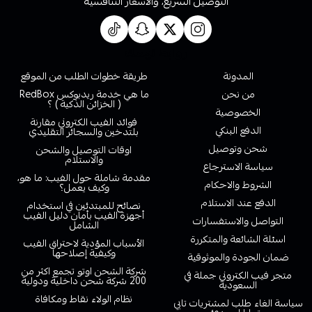
التوصيل السريع، والاسعار التنافسية
روابط تهمك
المدونة
طريقة خطوات الطلب من الموقع
من نحن
ما هي خدمة ريدبوكس RedBox
( الخزائن الذكية ) ؟
الخصوصية
فوائد الفيب الكتروني مقارنة
الدفع البنكي
بلتدخين والسجائر التقليدي
شحن وتوصيل
اوقات التوصيل والشحن
والاستلام
سياسة الاسترجاع
مقدمة شاملة حول الفيب: ما هو،
الشروط والاحكام
وكيف يعمل؟
الدفع عند الاستلام
نصائح للمبتدئين في استخدام
أجهزة الفيب بأمان دليل الفيب
التواصل والاستفسارات
الشامل
اسئلة الشائعة والمتكررة
الأسباب المؤدية لاحتراق الفيب
وكيفية إصلاحها
ضمان الجودة والموثوقية
شركة الشحن اوتو تجمع اكثر من
متجر فيب الكتروني جملة في
200 شركة شحن داخلية ودولية
السعودية
نظام الولاء نقاط ومكافاة
سياسة الغاء طلب لمشتريات تابي