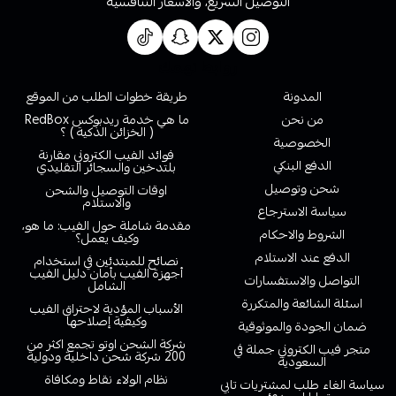
التوصيل السريع، والاسعار التنافسية
روابط تهمك
المدونة
طريقة خطوات الطلب من الموقع
من نحن
ما هي خدمة ريدبوكس RedBox
( الخزائن الذكية ) ؟
الخصوصية
فوائد الفيب الكتروني مقارنة
الدفع البنكي
بلتدخين والسجائر التقليدي
شحن وتوصيل
اوقات التوصيل والشحن
والاستلام
سياسة الاسترجاع
مقدمة شاملة حول الفيب: ما هو،
الشروط والاحكام
وكيف يعمل؟
الدفع عند الاستلام
نصائح للمبتدئين في استخدام
أجهزة الفيب بأمان دليل الفيب
التواصل والاستفسارات
الشامل
اسئلة الشائعة والمتكررة
الأسباب المؤدية لاحتراق الفيب
وكيفية إصلاحها
ضمان الجودة والموثوقية
شركة الشحن اوتو تجمع اكثر من
متجر فيب الكتروني جملة في
200 شركة شحن داخلية ودولية
السعودية
نظام الولاء نقاط ومكافاة
سياسة الغاء طلب لمشتريات تابي