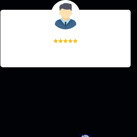
براء
سرعة والتوصيل ومنتجات كثيرة