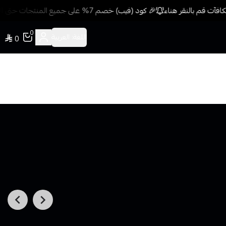
فآت قم بالنقر هناء
🎉 كود (فيب) خصم 7% على جميع المنتجات حتى المخفضة مسبقًا للمشتريات 499 ريال + شحن وتوصيل مجاني
0
اللغة:
العربية
0