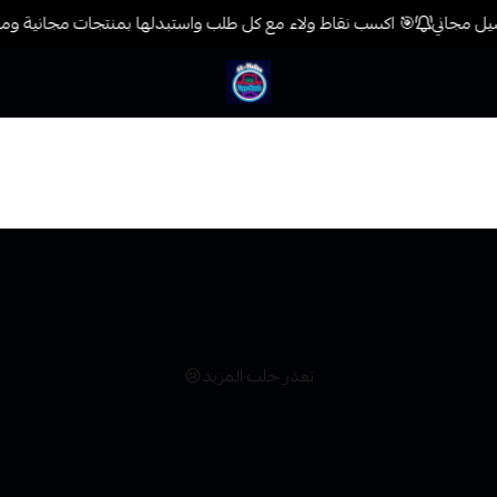
🎯 اكسب نقاط ولاء مع كل طلب واستبدلها بمنتجات مجانية ومكا
فيب المدينة
تعذر جلب المزيد😢