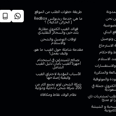
روابط تهمك
خدمة ا
لمدونة
طريقة خطوات الطلب من الموقع
 نحن
ما هي خدمة ريدبوكس RedBox
( الخزائن الذكية ) ؟
صوصية
فوائد الفيب الكتروني مقارنة
ع البنكي
بلتدخين والسجائر التقليدي
وتوصيل
اوقات التوصيل والشحن
والاستلام
الاسترجاع
مقدمة شاملة حول الفيب: ما هو،
 والاحكام
وكيف يعمل؟
ند الاستلام
نصائح للمبتدئين في استخدام
أجهزة الفيب بأمان دليل الفيب
والاستفسارات
الشامل
ائعة والمتكررة
الأسباب المؤدية لاحتراق الفيب
وكيفية إصلاحها
دة والموثوقية
شركة الشحن اوتو تجمع اكثر من
لكتروني جملة في
200 شركة شحن داخلية ودولية
سعودية
نظام الولاء نقاط ومكافاة
لب لمشتريات تابي
را او مدئ
لسحبة و الشيشة
لكترونية