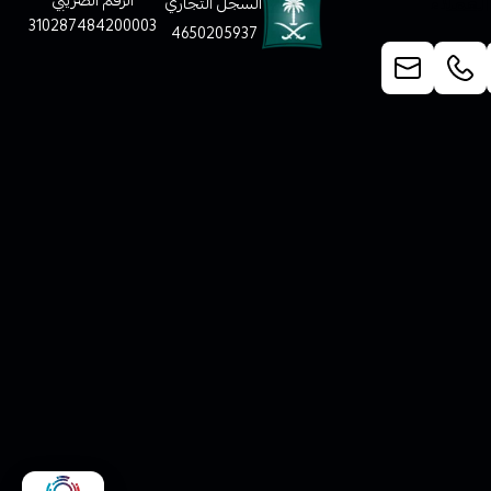
لعملاء
الرقم الضريبي
السجل التجاري
310287484200003
4650205937