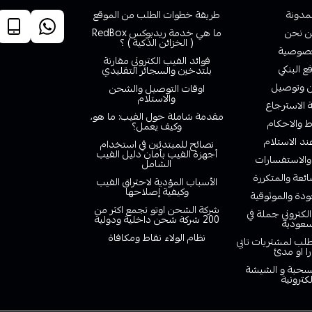
لمدونة
طريقة خطوات الطلب من الموقع
 نحن
ما هي خدمة ريدبوكس RedBox
( الخزائن الذكية ) ؟
صوصية
فوائد الفيب الكتروني مقارنة
ع البنكي
بلتدخين والسجائر التقليدي
وتوصيل
اوقات التوصيل والشحن
والاستلام
الاسترجاع
مقدمة شاملة حول الفيب: ما هو،
 والاحكام
وكيف يعمل؟
ند الاستلام
نصائح للمبتدئين في استخدام
أجهزة الفيب بأمان دليل الفيب
والاستفسارات
الشامل
ائعة والمتكررة
الأسباب المؤدية لاحتراق الفيب
وكيفية إصلاحها
دة والموثوقية
شركة الشحن اوتو تجمع اكثر من
لكتروني جملة في
200 شركة شحن داخلية ودولية
سعودية
نظام الولاء نقاط ومكافاة
لب لمشتريات تابي
را او مدئ
لسحبة و الشيشة
لكترونية