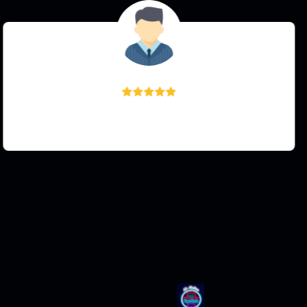
Hajer Alashi
💖💖💖💖💖💖💖🤌🏽