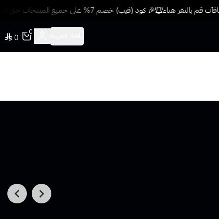
ت قم بالنقر هناء
🎉 كود (فيب) خصم 7% على جميع المنتجات حتى المخفضة مسبقًا للمشتريات 499 ريال + شحن وتوصيل مجاني
0
اللغة:
العربية
0