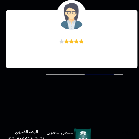
منال الحربي
متجركم ممتاز بس للأسف دائماً نفذت الكمية
لعملاء
الرقم الضريبي
السجل التجاري
310287484200003