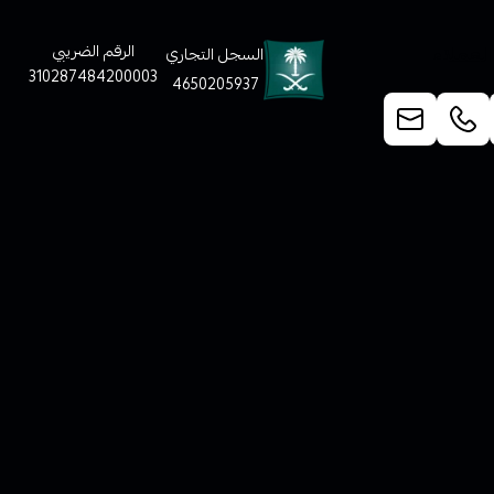
لعملاء
الرقم الضريبي
السجل التجاري
310287484200003
4650205937