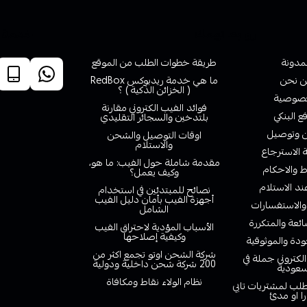
روابط تهمك
خدمة ا
لمدونة
طريقة خطوات الطلب من الموقع
 نحن
ما هي خدمة ريدبوكس RedBox
( الخزائن الذكية ) ؟
صوصية
فوائد الفيب الكتروني مقارنة
ع البنكي
بلتدخين والسجائر التقليدي
وتوصيل
اوقات التوصيل والشحن
والاستلام
الاسترجاع
مقدمة شاملة حول الفيب: ما هو،
 والاحكام
وكيف يعمل؟
ند الاستلام
نصائح للمبتدئين في استخدام
أجهزة الفيب بأمان دليل الفيب
والاستفسارات
الشامل
ائعة والمتكررة
الأسباب المؤدية لاحتراق الفيب
وكيفية إصلاحها
دة والموثوقية
شركة الشحن اوتو تجمع اكثر من
لكتروني جملة في
200 شركة شحن داخلية ودولية
سعودية
نظام الولاء نقاط ومكافاة
لب لمشتريات تابي
را او مدئ