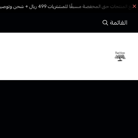
القائمة
Ripe Vapes
رايب فيبس هي شركة مشهورة في صناعة السجائر الإلكترونية
والسوائل الإلكترونية (النكهات). تأسست الشركة في الولايات
المتحدة وتعرف بجودتها العالية