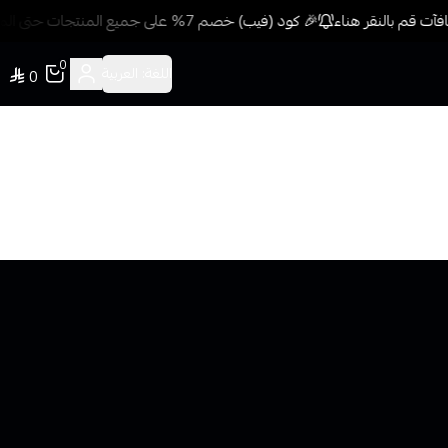
ت قم بالنقر هناء
🎉 كود (فيب) خصم 7% على جميع المنتجات حتى المخفضة مسبقًا للمشتريات 499 ريال + شحن وتوصيل مجاني
0
اللغة:
العربية
0