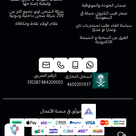
وكيفية إصلاحها
ضمان الجودة والموثوقية
شركة الشحن اوتو تجمع اكثر من
متجر فيب الكتروني جملة في
200 شركة شحن داخلية ودولية
السعودية
نظام الولاء نقاط ومكافاة
سياسة الغاء طلب لمشتريات تابي
وتمارا او مدئ
الفرق بين السحبة و الشيشة
الالكترونية
خدمة العملاء
الرقم الضريبي
السجل التجاري
310287484200003
4650205937
موثّق في منصة الأعمال