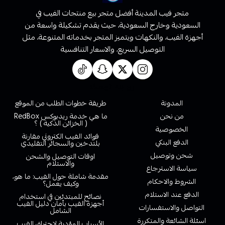
متجر فيب المدينة أفضل متجر بيع منتجات الفيب في
السعودية وخارج السعودية، حيث يقدم تشكيلة واسعة من
أجهزة الفيب، والنكهات ويتميز المتجر بخدماته المتنوعة، مثل
التوصيل السريع، والاسعار التنافسية
روابط تهمك
المدونة
طريقة خطوات الطلب من الموقع
من نحن
ما هي خدمة ريدبوكس RedBox
( الخزائن الذكية ) ؟
الخصوصية
فوائد الفيب الكتروني مقارنة
الدفع البنكي
بلتدخين والسجائر التقليدي
شحن وتوصيل
اوقات التوصيل والشحن
والاستلام
سياسة الاسترجاع
مقدمة شاملة حول الفيب: ما هو،
الشروط والاحكام
وكيف يعمل؟
الدفع عند الاستلام
نصائح للمبتدئين في استخدام
أجهزة الفيب بأمان دليل الفيب
التواصل والاستفسارات
الشامل
اسئلة الشائعة والمتكررة
الأسباب المؤدية لاحتراق الفيب