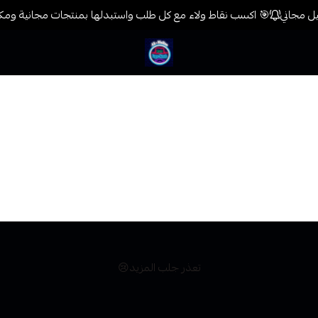
🎯 اكسب نقاط ولاء مع كل طلب واستبدلها بمنتجات مجانية ومكاف
فيب المدينة
ئين
تعذر جلب المزيد😢