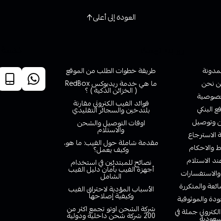
العودة إلى أعلى
روابط تهمك
خدمة ا
لمدونة
طريقة خطوات الطلب من الموقع
 نحن
ما هي خدمة ريدبوكس RedBox
( الخزائن الذكية ) ؟
صوصية
فوائد الفيب الكتروني مقارنة
ع البنكي
بلتدخين والسجائر التقليدي
وتوصيل
اوقات التوصيل والشحن
والاستلام
الاسترجاع
مقدمة شاملة حول الفيب: ما هو،
 والاحكام
وكيف يعمل؟
ند الاستلام
نصائح للمبتدئين في استخدام
أجهزة الفيب بأمان دليل الفيب
والاستفسارات
الشامل
ائعة والمتكررة
الأسباب المؤدية لاحتراق الفيب
وكيفية إصلاحها
دة والموثوقية
شركة الشحن اوتو تجمع اكثر من
لكتروني جملة في
200 شركة شحن داخلية ودولية
سعودية