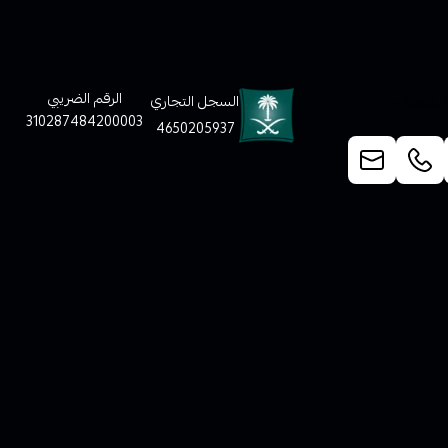
لعملاء
الرقم الضريبي
السجل التجاري
310287484200003
4650205937