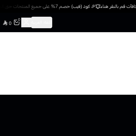
آت قم بالنقر هناء
🎉 كود (فيب) خصم 7% على جميع المنتجات حتى المخفضة مسبقًا للمشتريات 499 ريال + شحن وتوصيل مجاني
0
اللغة:
العربية
0