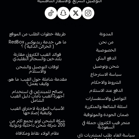
التوصيل السريع، والاسعار التنافسية
روابط تهمك
المدونة
طريقة خطوات الطلب من الموقع
من نحن
ما هي خدمة ريدبوكس RedBox
( الخزائن الذكية ) ؟
الخصوصية
فوائد الفيب الكتروني مقارنة
الدفع البنكي
بلتدخين والسجائر التقليدي
شحن وتوصيل
اوقات التوصيل والشحن
والاستلام
سياسة الاسترجاع
مقدمة شاملة حول الفيب: ما هو،
الشروط والاحكام
وكيف يعمل؟
الدفع عند الاستلام
نصائح للمبتدئين في استخدام
أجهزة الفيب بأمان دليل الفيب
التواصل والاستفسارات
الشامل
اسئلة الشائعة والمتكررة
الأسباب المؤدية لاحتراق الفيب
وكيفية إصلاحها
ضمان الجودة والموثوقية
شركة الشحن اوتو تجمع اكثر من
متجر فيب الكتروني جملة في
200 شركة شحن داخلية ودولية
السعودية
نظام الولاء نقاط ومكافاة
سياسة الغاء طلب لمشتريات تابي