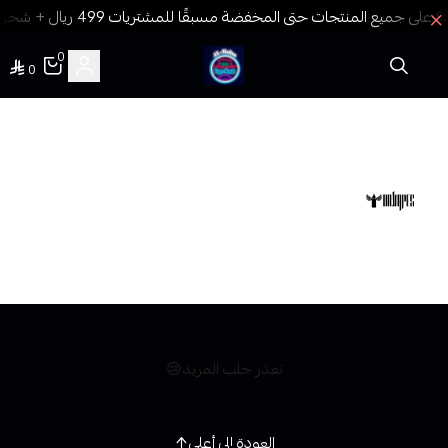
0
0
فيب المدينة
DR.VAPES
شركة Dr. Vapes هي واحدة من الشركات المعروفة في
صناعة السوائل الإلكترونية (E-liquids). تأسست الشركة
بهدف تقديم نكهات متميزة وتجربة فيب عالية الجودة،
وقد حازت على شعبية واسعة بين محبي الفيب بفضل
ابتكاراتها ونكهاتها الفريدة
تعذر جلب المزيد😢
العودة إلى أعلى