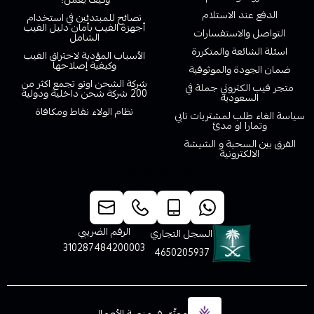
الدفع عند الاستلام
نصائح للمبتدئين في استخدام
أجهزة الفيب بأمان دليل الفيب
التواصل والاستفسارات
الشامل
اسئلة الشائعة والمتكررة
الأسباب المؤدية لاحتراق الفيب
وكيفية إصلاحها
ضمان الجودة والموثوقية
شركة الشحن اوتو تجمع اكثر من
متجر فيب الكتروني جملة في
200 شركة شحن داخلية ودولية
السعودية
نظام الولاء نقاط ومكافاة
سياسة الغاء طلب لمشتريات تابي
وتمارا او مدئ
الفرق بين السحبة و الشيشة
الالكترونية
خدمة العملاء
الرقم الضريبي
السجل التجاري
310287484200003
4650205937