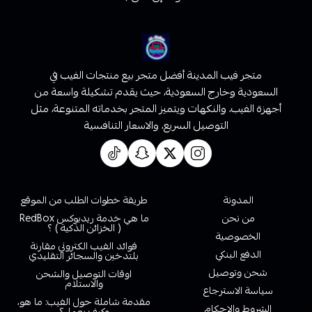
متجر فيب المدينة أفضل متجر بيع منتجات الفيب في
السعودية وخارج السعودية، حيث يقدم تشكيلة واسعة من
أجهزة الفيب، والنكهات ويتميز المتجر بخدماته المتنوعة، مثل
التوصيل السريع، والاسعار التنافسية
روابط تهمك
المدونة
طريقة خطوات الطلب من الموقع
من نحن
ما هي خدمة ريدبوكس RedBox
( الخزائن الذكية ) ؟
الخصوصية
فوائد الفيب الكتروني مقارنة
الدفع البنكي
بلتدخين والسجائر التقليدي
شحن وتوصيل
اوقات التوصيل والشحن
والاستلام
سياسة الاسترجاع
مقدمة شاملة حول الفيب: ما هو،
الشروط والاحكام
وكيف يعمل؟