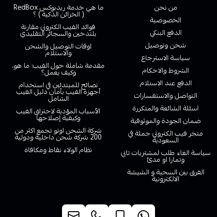
من نحن
ما هي خدمة ريدبوكس RedBox
( الخزائن الذكية ) ؟
الخصوصية
فوائد الفيب الكتروني مقارنة
الدفع البنكي
بلتدخين والسجائر التقليدي
شحن وتوصيل
اوقات التوصيل والشحن
والاستلام
سياسة الاسترجاع
مقدمة شاملة حول الفيب: ما هو،
الشروط والاحكام
وكيف يعمل؟
الدفع عند الاستلام
نصائح للمبتدئين في استخدام
أجهزة الفيب بأمان دليل الفيب
التواصل والاستفسارات
الشامل
اسئلة الشائعة والمتكررة
الأسباب المؤدية لاحتراق الفيب
وكيفية إصلاحها
ضمان الجودة والموثوقية
شركة الشحن اوتو تجمع اكثر من
متجر فيب الكتروني جملة في
200 شركة شحن داخلية ودولية
السعودية
نظام الولاء نقاط ومكافاة
سياسة الغاء طلب لمشتريات تابي
وتمارا او مدئ
الفرق بين السحبة و الشيشة
الالكترونية
خدمة العملاء