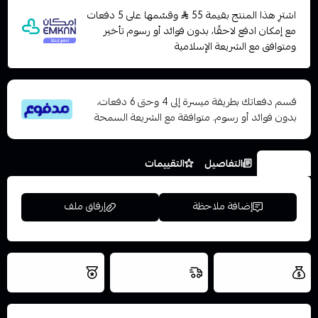
اشترِ هذا المنتج بقيمة 55
وقسّمها على 5 دفعات
مع إمكان ادفع لاحقًا، بدون فوائد أو رسوم تأخير
ومتوافق مع الشريعة الإسلامية
قسم دفعاتك بطريقة ميسرة إلى 4 وحتى 6 دفعات،
بدون فوائد أو رسوم. متوافقة مع الشريعة السمحة
الخيارات
التفاصيل
التقييمات
إضافة ملاحظة
إرفاق ملف
العروض والشحن
شحن سريع في نفس
نتميز بلجودة
مجاني
اليوم
اسحب و افلت الملف هنا
والتخزين الامن
استعراض