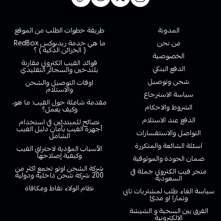
روابط تهمك
المدونة
طريقة خطوات الطلب من الموقع
من نحن
ما هي خدمة ريدبوكس RedBox
( الخزائن الذكية ) ؟
الخصوصية
فوائد الفيب الكتروني مقارنة
الدفع البنكي
بلتدخين والسجائر التقليدي
شحن وتوصيل
اوقات التوصيل والشحن
والاستلام
سياسة الاسترجاع
مقدمة شاملة حول الفيب: ما هو،
الشروط والاحكام
وكيف يعمل؟
الدفع عند الاستلام
نصائح للمبتدئين في استخدام
أجهزة الفيب بأمان دليل الفيب
التواصل والاستفسارات
الشامل
اسئلة الشائعة والمتكررة
الأسباب المؤدية لاحتراق الفيب
وكيفية إصلاحها
ضمان الجودة والموثوقية
شركة الشحن اوتو تجمع اكثر من
متجر فيب الكتروني جملة في
200 شركة شحن داخلية ودولية
السعودية
نظام الولاء نقاط ومكافاة
سياسة الغاء طلب لمشتريات تابي
وتمارا او مدئ
الفرق بين السحبة و الشيشة
الالكترونية