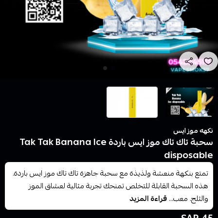
نكهه موز ايس
سحبة تاك تاك موز ايس باردة Tak Tak Banana Ice
disposable
تمتع بنكهة منعشة ولذيذة مع سحبة جاهزة تاك تاك موز ايس باردة.
هذه السحبة القابلة للتخلص تمنحك تجربة مثالية لعشاق الموز
والثلج. معب...
قراءة المزيد