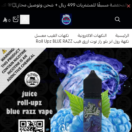
🎯 اكسب
0
0
فيب المدينة
الرئيسية
النكهات الاكترونية
نكهات الفيب معسل
نكهة رول ابز بلو راز توت ازرق فيب Roll Upz BLUE RAZZ