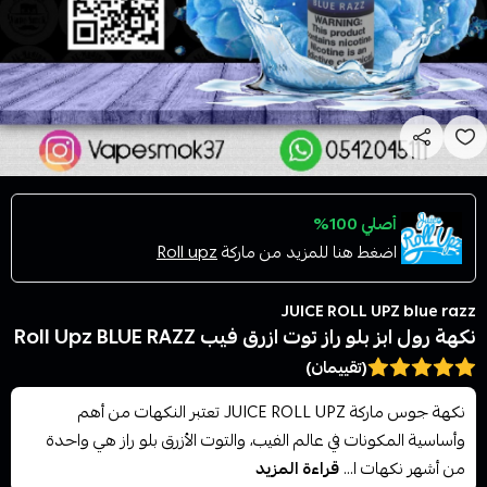
أصلي 100%
اضغط هنا للمزيد من ماركة
Roll upz
JUICE ROLL UPZ blue razz
نكهة رول ابز بلو راز توت ازرق فيب Roll Upz BLUE RAZZ
(تقييمان)
نكهة جوس ماركة JUICE ROLL UPZ تعتبر النكهات من أهم
وأساسية المكونات في عالم الفيب، والتوت الأزرق بلو راز هي واحدة
من أشهر نكهات ا...
قراءة المزيد