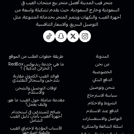
متجر فيب المدينة أفضل متجر بيع منتجات الفيب في
السعودية وخارج السعودية، حيث يقدم تشكيلة واسعة من
أجهزة الفيب، والنكهات ويتميز المتجر بخدماته المتنوعة، مثل
التوصيل السريع، والاسعار التنافسية
روابط تهمك
المدونة
طريقة خطوات الطلب من الموقع
من نحن
ما هي خدمة ريدبوكس RedBox
( الخزائن الذكية ) ؟
الخصوصية
فوائد الفيب الكتروني مقارنة
الدفع البنكي
بلتدخين والسجائر التقليدي
شحن وتوصيل
اوقات التوصيل والشحن
والاستلام
سياسة الاسترجاع
مقدمة شاملة حول الفيب: ما هو،
الشروط والاحكام
وكيف يعمل؟
الدفع عند الاستلام
نصائح للمبتدئين في استخدام
أجهزة الفيب بأمان دليل الفيب
التواصل والاستفسارات
الشامل
اسئلة الشائعة والمتكررة
الأسباب المؤدية لاحتراق الفيب
وكيفية إصلاحها