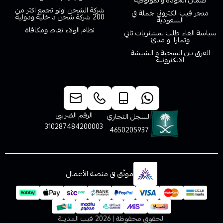
ضمان الجودة والموثوقية
شركة الشحن اوتو تجمع اكثر من
متجر فيب الكتروني جملة في
200 شركة شحن داخلية ودولية
السعودية
نظام الولاء نقاط ومكافاة
سياسة الغاء طلب لمشتريات تابي
وتمارا او مدئ
الفرق بين السحبة و الشيشة
الالكترونية
خدمة العملاء
الرقم الضريبي
السجل التجاري
310287484200003
4650205937
موثّق في منصة الأعمال
الحقوق محفوظة | 2026
فيب المدينة