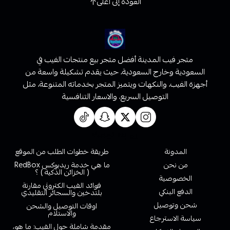
العودة إلى أعلى
متجر فيب المدينة أفضل متجر بيع منتجات الفيب في
السعودية وخارج السعودية، حيث يقدم تشكيلة واسعة من
أجهزة الفيب، والنكهات ويتميز المتجر بخدماته المتنوعة، مثل
التوصيل السريع، والاسعار التنافسية
روابط تهمك
المدونة
طريقة خطوات الطلب من الموقع
من نحن
ما هي خدمة ريدبوكس RedBox
( الخزائن الذكية ) ؟
الخصوصية
فوائد الفيب الكتروني مقارنة
الدفع البنكي
بلتدخين والسجائر التقليدي
شحن وتوصيل
اوقات التوصيل والشحن
والاستلام
سياسة الاسترجاع
مقدمة شاملة حول الفيب: ما هو،