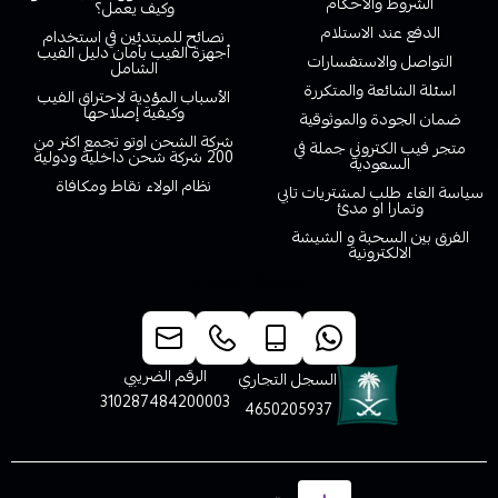
الشروط والاحكام
وكيف يعمل؟
الدفع عند الاستلام
نصائح للمبتدئين في استخدام
أجهزة الفيب بأمان دليل الفيب
التواصل والاستفسارات
الشامل
اسئلة الشائعة والمتكررة
الأسباب المؤدية لاحتراق الفيب
وكيفية إصلاحها
ضمان الجودة والموثوقية
شركة الشحن اوتو تجمع اكثر من
متجر فيب الكتروني جملة في
200 شركة شحن داخلية ودولية
السعودية
نظام الولاء نقاط ومكافاة
سياسة الغاء طلب لمشتريات تابي
وتمارا او مدئ
الفرق بين السحبة و الشيشة
الالكترونية
خدمة العملاء
الرقم الضريبي
السجل التجاري
310287484200003
4650205937