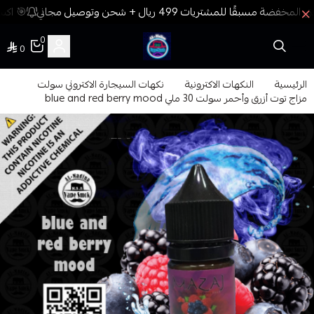
🎯 اكسب
0
0
فيب المدينة
الرئيسية
النكهات الاكترونية
نكهات السيجارة الاكتروني سولت
مزاج توت أزرق وأحمر سولت 30 ملي blue and red berry mood