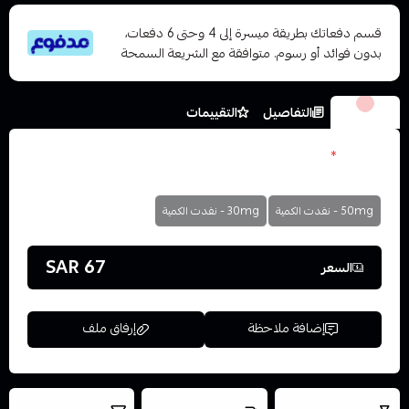
قسم دفعاتك بطريقة ميسرة إلى 4 وحتى 6 دفعات،
بدون فوائد أو رسوم. متوافقة مع الشريعة السمحة
الخيارات
التفاصيل
التقييمات
النكوتين
*
اختر
50mg - نفدت الكمية
30mg - نفدت الكمية
67 SAR
السعر
إضافة ملاحظة
إرفاق ملف
العروض والشحن
شحن سريع في نفس
نتميز بلجودة