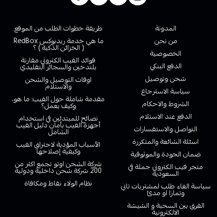
روابط تهمك
المدونة
طريقة خطوات الطلب من الموقع
من نحن
ما هي خدمة ريدبوكس RedBox
( الخزائن الذكية ) ؟
الخصوصية
فوائد الفيب الكتروني مقارنة
الدفع البنكي
بلتدخين والسجائر التقليدي
شحن وتوصيل
اوقات التوصيل والشحن
والاستلام
سياسة الاسترجاع
مقدمة شاملة حول الفيب: ما هو،
الشروط والاحكام
وكيف يعمل؟
الدفع عند الاستلام
نصائح للمبتدئين في استخدام
أجهزة الفيب بأمان دليل الفيب
التواصل والاستفسارات
الشامل
اسئلة الشائعة والمتكررة
الأسباب المؤدية لاحتراق الفيب
وكيفية إصلاحها
ضمان الجودة والموثوقية
شركة الشحن اوتو تجمع اكثر من
متجر فيب الكتروني جملة في
200 شركة شحن داخلية ودولية
السعودية
نظام الولاء نقاط ومكافاة
سياسة الغاء طلب لمشتريات تابي
وتمارا او مدئ
الفرق بين السحبة و الشيشة
الالكترونية