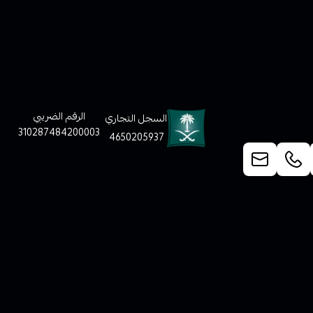
لعملاء
الرقم الضريبي
السجل التجاري
310287484200003
4650205937