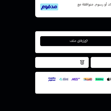
تى 6 دفعات، بدون فوائد أو رسوم. متوافقة مع
إرفاق ملف
فس اليوم
نتميز بلجودة والتخزين الامن
ملف هنا