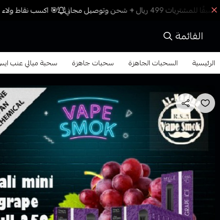
🎯 اكسب نقاط ولاء م
القائمة
الرئيسية
السحبات الجاهزة
سحبات جاهزة
سحبة ميالي عنب ايس ميني 250 سحبة e pull 250