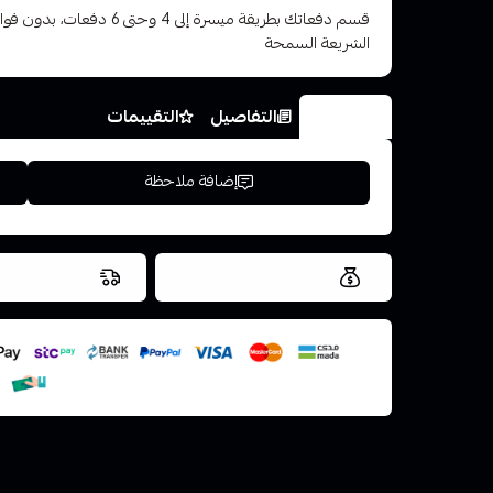
قسم دفعاتك بطريقة ميسرة إلى 4 وح
الشريعة السمحة
الخيارات
التفاصيل
التقييمات
إضافة ملاحظة
العروض والشحن مجاني
شحن سريع في ن
اسحب و افلت ال
استعراض