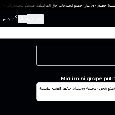
خفضة مسبقًا للمشتريات 499 ريال + شحن وتوصيل مجاني
0
اللغة:
العربية
0
لي عنب ايس ميني 250 سحبة، ستستمتع بتجربة ممتعة ومنعشة بنكهة العنب الطبيعية