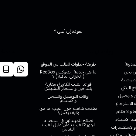
العودة إلى أعلى
روابط تهمك
خدمة ا
لمدونة
طريقة خطوات الطلب من الموقع
 نحن
ما هي خدمة ريدبوكس RedBox
( الخزائن الذكية ) ؟
صوصية
فوائد الفيب الكتروني مقارنة
ع البنكي
بلتدخين والسجائر التقليدي
وتوصيل
اوقات التوصيل والشحن
والاستلام
الاسترجاع
مقدمة شاملة حول الفيب: ما هو،
 والاحكام
وكيف يعمل؟
ند الاستلام
نصائح للمبتدئين في استخدام
أجهزة الفيب بأمان دليل الفيب
والاستفسارات
الشامل
ائعة والمتكررة