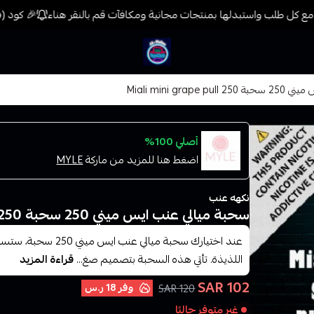
ع كل طلب واستبدلها بمنتجات مجانية ومكافآت قم بالنقر هناء
🎉 كود (فيب) خصم 7% على جميع المنتجات حتى الم
فيب المدينة
Miali mini grap
أصلي 100%
اضغط هنا للمزيد من ماركة
MYLE
نكهه عنب
سحبة ميالي عنب ايس ميني 250 سحبة Miali mini grape pull 250
عند اختيارك سحبة ميا
اللذيذة. تأتي هذه السحبة بتصميم صغ...
قراءة المزيد
102 SAR
وفر
18 ر.س
120 SAR
غير متوفر حاليًا