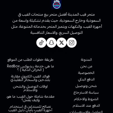
متجر فيب المدينة أفضل متجر بيع منتجات الفيب في
السعودية وخارج السعودية، حيث يقدم تشكيلة واسعة من
أجهزة الفيب، والنكهات ويتميز المتجر بخدماته المتنوعة، مثل
التوصيل السريع، والاسعار التنافسية
روابط تهمك
المدونة
طريقة خطوات الطلب من الموقع
من نحن
ما هي خدمة ريدبوكس RedBox
( الخزائن الذكية ) ؟
الخصوصية
فوائد الفيب الكتروني مقارنة
الدفع البنكي
بلتدخين والسجائر التقليدي
شحن وتوصيل
اوقات التوصيل والشحن
والاستلام
سياسة الاسترجاع
مقدمة شاملة حول الفيب: ما هو،
الشروط والاحكام
وكيف يعمل؟
الدفع عند الاستلام
نصائح للمبتدئين في استخدام
أجهزة الفيب بأمان دليل الفيب
التواصل والاستفسارات