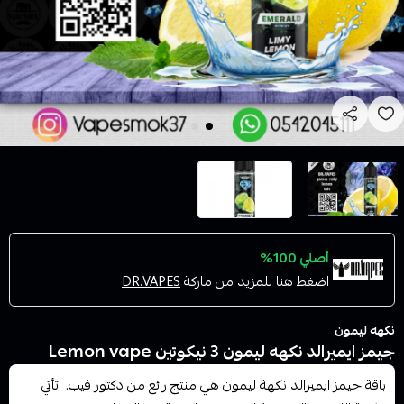
أصلي 100%
اضغط هنا للمزيد من ماركة
DR.VAPES
نكهه ليمون
جيمز ايميرالد نكهه ليمون 3 نيكوتين Lemon vape
باقة جيمز ايميرالد نكهة ليمون هي منتج رائع من دكتور فيب. تأتي