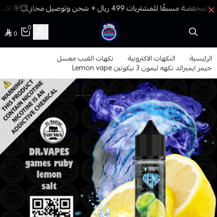
🎯 اكسب
0
0
فيب المدينة
الرئيسية
النكهات الاكترونية
نكهات الفيب معسل
جيمز ايميرالد نكهه ليمون 3 نيكوتين Lemon vape