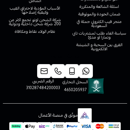
الشامل
اسئلة الشائعة والمتكررة
الأسباب المؤدية لاحتراق الفيب
وكيفية إصلاحها
ضمان الجودة والموثوقية
شركة الشحن اوتو تجمع اكثر من
متجر فيب الكتروني جملة في
200 شركة شحن داخلية ودولية
السعودية
نظام الولاء نقاط ومكافاة
سياسة الغاء طلب لمشتريات تابي
وتمارا او مدئ
الفرق بين السحبة و الشيشة
الالكترونية
خدمة العملاء
الرقم الضريبي
السجل التجاري
310287484200003
4650205937
موثّق في منصة الأعمال