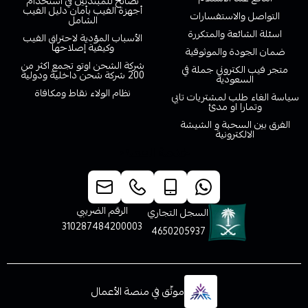
نصائح للمبتدئين في استخدام
أجهزة الفيب بأمان دليل الفيب
التواصل والاستفسارات
الشامل
اسئلة الشائعة والمتكررة
الأسباب المؤدية لاحتراق الفيب
وكيفية إصلاحها
ضمان الجودة والموثوقية
شركة الشحن اوتو تجمع اكثر من
متجر فيب الكتروني جملة في
200 شركة شحن داخلية ودولية
السعودية
نظام الولاء نقاط ومكافاة
سياسة الغاء طلب لمشتريات تابي
وتمارا او مدئ
الفرق بين السحبة و الشيشة
الالكترونية
خدمة العملاء
الرقم الضريبي
السجل التجاري
310287484200003
4650205937
موثّق في منصة الأعمال