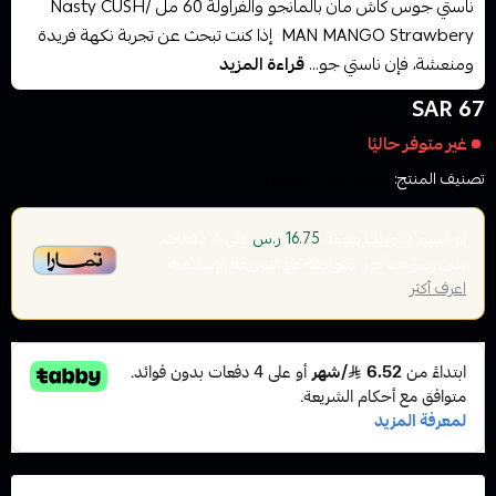
ناستي جوس كاش مان بالمانجو والفراولة 60 مل /Nasty CUSH
MAN MANGO Strawbery إذا كنت تبحث عن تجربة نكهة فريدة
ومنعشة، فإن ناستي جو...
قراءة المزيد
67 SAR
غير متوفر حاليًا
تصنيف المنتج:
نكهات الفيب معسل
أو قسم فاتورتك بقيمة
على
4
دفعات
16.75 ر.س
بدون رسوم تأخير، متوافقة مع الشريعة الإسلامية
اعرف أكثر