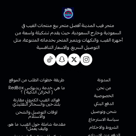
متجر فيب المدينة أفضل متجر بيع منتجات الفيب في
السعودية وخارج السعودية، حيث يقدم تشكيلة واسعة من
أجهزة الفيب، والنكهات ويتميز المتجر بخدماته المتنوعة، مثل
التوصيل السريع، والاسعار التنافسية
روابط تهمك
المدونة
طريقة خطوات الطلب من الموقع
من نحن
ما هي خدمة ريدبوكس RedBox
( الخزائن الذكية ) ؟
الخصوصية
فوائد الفيب الكتروني مقارنة
الدفع البنكي
بلتدخين والسجائر التقليدي
شحن وتوصيل
اوقات التوصيل والشحن
والاستلام
سياسة الاسترجاع
مقدمة شاملة حول الفيب: ما هو،
الشروط والاحكام
وكيف يعمل؟
الدفع عند الاستلام