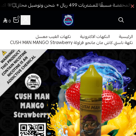
🎯 اكسب
0
0
فيب المدينة
الرئيسية
النكهات الاكترونية
نكهات الفيب معسل
نكهة ناستي كاش مان مانجو فراولة CUSH MAN MANGO Strawberry