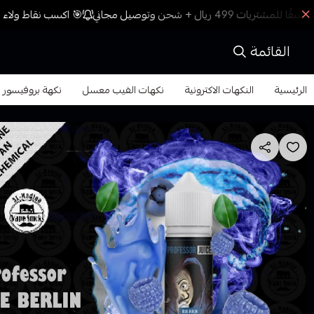
🎯 اكسب نقاط ولاء م
القائمة
الرئيسية
النكهات الاكترونية
نكهات الفيب معسل
نكهة بروفيسور جوس بل