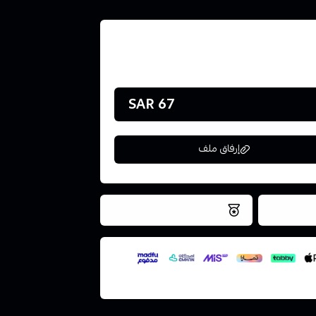
67 SAR
إرفاق ملف
فس اليوم
نتميز بلجودة والتخزين الامن
ملف هنا