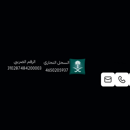
لعملاء
الرقم الضريبي
السجل التجاري
310287484200003
4650205937