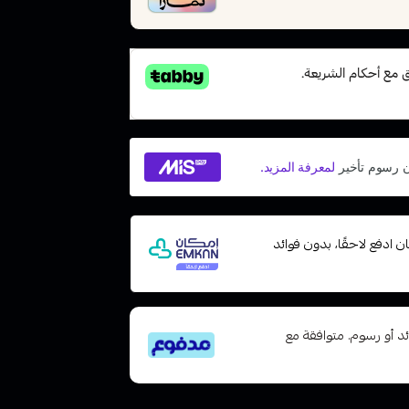
 مع إمكان ادفع لاحقًا، بدون فوائد
تى 6 دفعات، بدون فوائد أو رسوم. متوافقة مع