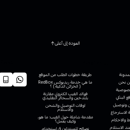
العودة إلى أعلى
روابط تهمك
خدمة ا
لمدونة
طريقة خطوات الطلب من الموقع
 نحن
ما هي خدمة ريدبوكس RedBox
( الخزائن الذكية ) ؟
صوصية
فوائد الفيب الكتروني مقارنة
ع البنكي
بلتدخين والسجائر التقليدي
وتوصيل
اوقات التوصيل والشحن
والاستلام
الاسترجاع
مقدمة شاملة حول الفيب: ما هو،
 والاحكام
وكيف يعمل؟
ند الاستلام
نصائح للمبتدئين في استخدام