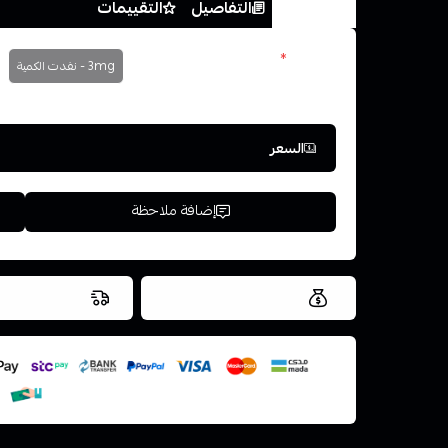
الخيارات
التفاصيل
التقييمات
النكوتين
*
3mg - نفدت الكمية
اختر
السعر
إضافة ملاحظة
العروض والشحن مجاني
شحن سريع في ن
اسحب و افلت ال
استعراض