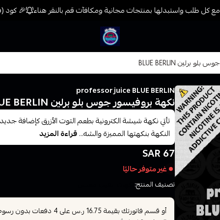
ع كل طلب واستبدلها بمنتجات مجانية ومكافآت قم بالنقر هناء
🎉 كود (فيب) خصم 7% على جميع المنتجات حتى المخ
فيب المدينة
و برلين BLUE BERLIN
professor juice BLUE BERLIN
نكهة بروفيسور جوس بلو برلين BLUE BERLIN
تأتي نكهة شيشة الكترونية بطعم التوت الأزرق كإضافة جديد
النكهة بنكهتها المميزة والشه...
قراءة المزيد
67 SAR
غير متوفر حاليًا
تصنيف المنتج:
نكهات الفيب معسل
أو قسم فاتورتك بقيمة
على
4
دفعات بدون رسوم ت
16.75 ر.س