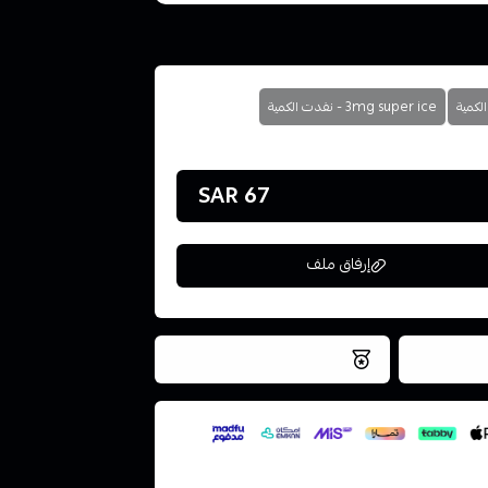
3mg super ice - نفدت الكمية
67 SAR
إرفاق ملف
فس اليوم
نتميز بلجودة والتخزين الامن
ملف هنا