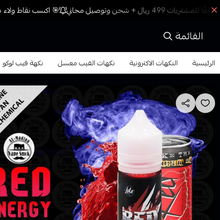
🎯 اكسب نقاط ولاء مع
القائمة
الرئيسية
النكهات الاكترونية
نكهات الفيب معسل
نكهة فيب لوكو لاب ريد انيرج