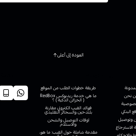
العودة إلى أعلى
روابط تهمك
خدمة ا
لمدونة
طريقة خطوات الطلب من الموقع
 نحن
ما هي خدمة ريدبوكس RedBox
( الخزائن الذكية ) ؟
صوصية
فوائد الفيب الكتروني مقارنة
ع البنكي
بلتدخين والسجائر التقليدي
وتوصيل
اوقات التوصيل والشحن
والاستلام
الاسترجاع
مقدمة شاملة حول الفيب: ما هو،
 والاحكام