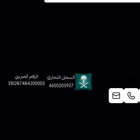
لعملاء
الرقم الضريبي
السجل التجاري
310287484200003
4650205937