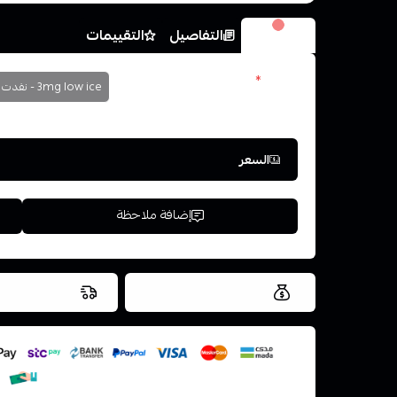
الخيارات
التفاصيل
التقييمات
نكوتين
*
3mg low ice - نفدت الكمية
اختر
السعر
إضافة ملاحظة
العروض والشحن مجاني
شحن سريع في ن
اسحب و افلت ال
استعراض