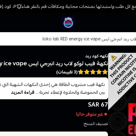
 كل طلب واستبدلها بمنتجات مجانية ومكافآت قم بالنقر هناء
🎉 كود (فيب) خصم 7% على جميع المنتجات حتى المخفض
فيب المدينة
ي ايس loko lab RED energy ice vape
نكهه كود ريد
نكهة فيب لوكو لاب ريد انيرجي ايس loko lab RED energy ice vape
(3 تقييمات)
نكهة فيب مشروب الطاقة هي إحدى النكهات الشهية التي تضا
بين الحموضة والحلاوة لإعطاء تجربة ...
قراءة المزيد
67 SAR
غير متوفر حاليًا
تصنيف المنتج:
نكهات الفيب معسل