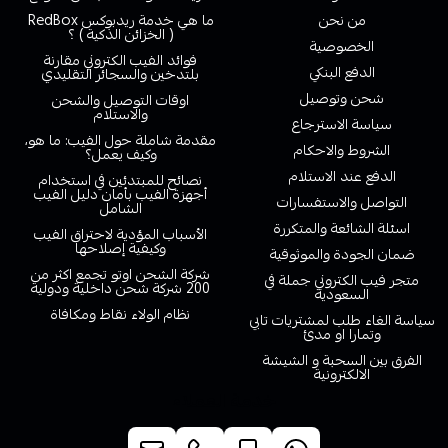
من نحن
ما هي خدمة ريدبوكس RedBox
( الخزائن الذكية ) ؟
الخصوصية
فوائد الفيب الكتروني مقارنة
الدفع البنكي
بلتدخين والسجائر التقليدي
شحن وتوصيل
اوقات التوصيل والشحن
والاستلام
سياسة الاسترجاع
مقدمة شاملة حول الفيب: ما هو،
الشروط والاحكام
وكيف يعمل؟
الدفع عند الاستلام
نصائح للمبتدئين في استخدام
أجهزة الفيب بأمان دليل الفيب
التواصل والاستفسارات
الشامل
اسئلة الشائعة والمتكررة
الأسباب المؤدية لاحتراق الفيب
وكيفية إصلاحها
ضمان الجودة والموثوقية
شركة الشحن اوتو تجمع اكثر من
متجر فيب الكتروني جملة في
200 شركة شحن داخلية ودولية
السعودية
نظام الولاء نقاط ومكافاة
سياسة الغاء طلب لمشتريات تابي
وتمارا او مدئ
الفرق بين السحبة و الشيشة
الالكترونية
خدمة العملاء