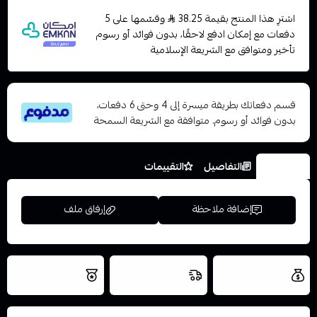
اشترِ هذا المنتج بقيمة 38.25
وقسّمها على 5
دفعات مع إمكان ادفع لاحقًا، بدون فوائد أو رسوم
تأخير ومتوافق مع الشريعة الإسلامية
قسم دفعاتك بطريقة ميسرة إلى 4 وحتى 6 دفعات،
بدون فوائد أو رسوم. متوافقة مع الشريعة السمحة
الخيارات
التفاصيل
التقييمات
إضافة ملاحظة
إرفاق ملف
العروض والشحن
شحن سريع في نفس
نتميز بلجودة
مجاني
اليوم
اسحب و افلت الملف هنا
والتخزين الامن
استعراض