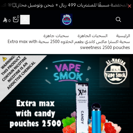
🎯 اكسب
0
0
فيب المدينة
الرئيسية
السحبات الجاهزة
سحبات جاهزة
سحبة اكسترا ماكس كاندي بطعم الحلاوه 2500 سحبة Extra max with
sweetness 2500 pouches