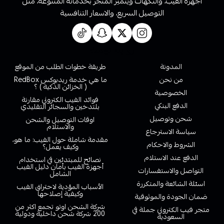
أجهزة الفيب، والنكهات ويتميز المتجر بخدماته المتنوعة، مثل
التوصيل السريع، والاسعار التنافسية
روابط تهمك
المدونة
طريقة خطوات الطلب من الموقع
من نحن
ما هي خدمة ريدبوكس RedBox
( الخزائن الذكية ) ؟
الخصوصية
فوائد الفيب الكتروني مقارنة
الدفع البنكي
بلتدخين والسجائر التقليدي
شحن وتوصيل
اوقات التوصيل والشحن
والاستلام
سياسة الاسترجاع
مقدمة شاملة حول الفيب: ما هو،
الشروط والاحكام
وكيف يعمل؟
الدفع عند الاستلام
نصائح للمبتدئين في استخدام
أجهزة الفيب بأمان دليل الفيب
التواصل والاستفسارات
الشامل
اسئلة الشائعة والمتكررة
الأسباب المؤدية لاحتراق الفيب
وكيفية إصلاحها
ضمان الجودة والموثوقية
شركة الشحن اوتو تجمع اكثر من
متجر فيب الكتروني جملة في
200 شركة شحن داخلية ودولية
السعودية