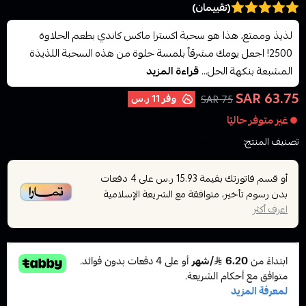
(تقييمان)
لذيذ وممتع، هذا هو سحبة اكسترا ماكس كاندي بطعم الحلاوة
2500! اجعل يومك مشرقاً بلمسة حلوة من هذه السحبة اللذيذة
المشبعة بنكهة الحل...
قراءة المزيد
63.75 SAR
وفر
11 ر.س
75 SAR
غير متوفر حاليًا
تصنيف المنتج:
سحبات جاهزة
أو قسم فاتورتك بقيمة
على
4
دفعات
15.93 ر.س
بدون رسوم تأخير، متوافقة مع الشريعة الإسلامية
اعرف أكثر