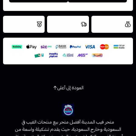
العروض والشحن
شحن سريع في نفس
نتميز بلجودة
مجاني
اليوم
اسحب و افلت الملف هنا
والتخزين الامن
استعراض
العودة إلى أعلى
متجر فيب المدينة أفضل متجر بيع منتجات الفيب في
السعودية وخارج السعودية، حيث يقدم تشكيلة واسعة من