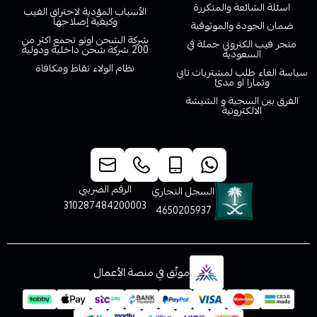
اسئلة الشائعة والمتكررة
الأسباب المؤدية لاحتراق الفيب
وكيفية إصلاحها
ضمان الجودة والموثوقية
شركة الشحن اوتو تجمع اكثر من
متجر فيب الكتروني جملة في
200 شركة شحن داخلية ودولية
السعودية
نظام الولاء نقاط ومكافاة
سياسة الغاء طلب لمشتريات تابي
وتمارا او مدئ
الفرق بين السحبة و الشيشة
الالكترونية
خدمة العملاء
الرقم الضريبي
السجل التجاري
310287484200003
4650205937
موثّق في منصة الأعمال