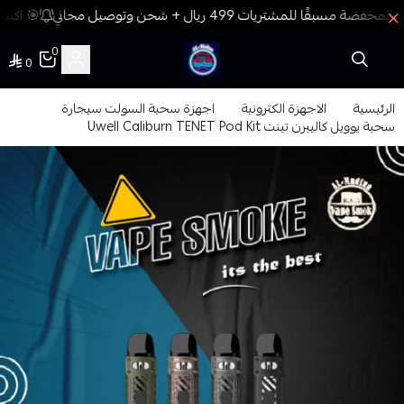
🎯 اكسب 
0
0
فيب المدينة
الرئيسية
الاجهزة الكترونية
اجهزة سحبة السولت سيجارة
سحبة يوويل كاليبرن تينت Uwell Caliburn TENET Pod Kit