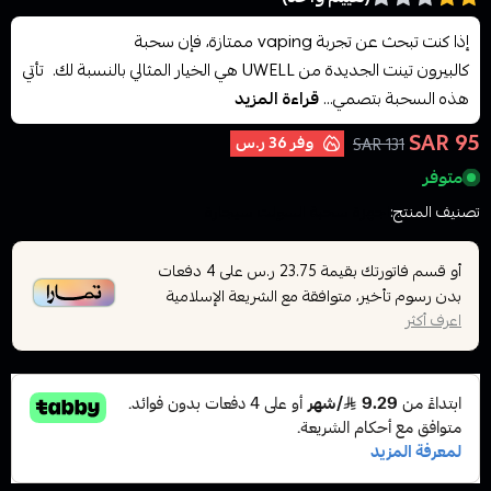
إذا كنت تبحث عن تجربة vaping ممتازة، فإن سحبة
كالبيرون تينت الجديدة من UWELL هي الخيار المثالي بالنسبة لك. تأتي
هذه السحبة بتصمي...
قراءة المزيد
95 SAR
وفر
36 ر.س
131 SAR
متوفر
تصنيف المنتج:
اجهزة سحبة السولت سيجارة
أو قسم فاتورتك بقيمة
على
4
دفعات
23.75 ر.س
بدون رسوم تأخير، متوافقة مع الشريعة الإسلامية
اعرف أكثر