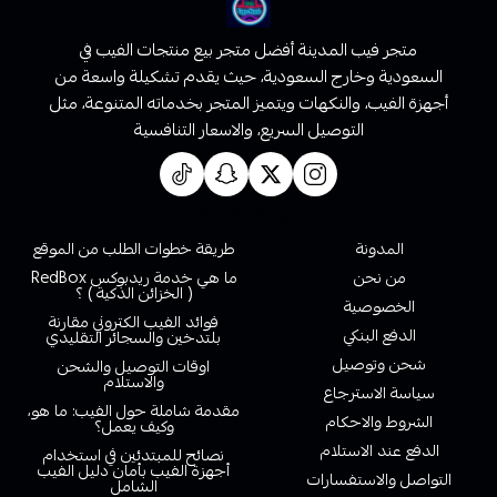
متجر فيب المدينة أفضل متجر بيع منتجات الفيب في
السعودية وخارج السعودية، حيث يقدم تشكيلة واسعة من
أجهزة الفيب، والنكهات ويتميز المتجر بخدماته المتنوعة، مثل
التوصيل السريع، والاسعار التنافسية
روابط تهمك
المدونة
طريقة خطوات الطلب من الموقع
من نحن
ما هي خدمة ريدبوكس RedBox
( الخزائن الذكية ) ؟
الخصوصية
فوائد الفيب الكتروني مقارنة
الدفع البنكي
بلتدخين والسجائر التقليدي
شحن وتوصيل
اوقات التوصيل والشحن
والاستلام
سياسة الاسترجاع
مقدمة شاملة حول الفيب: ما هو،
الشروط والاحكام
وكيف يعمل؟
الدفع عند الاستلام
نصائح للمبتدئين في استخدام
أجهزة الفيب بأمان دليل الفيب
التواصل والاستفسارات
الشامل