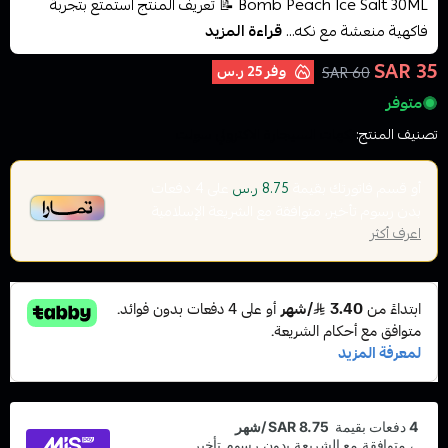
Bomb Peach Ice Salt 30ML 📝 تعريف المنتج استمتع بتجربة
فاكهية منعشة مع نكه...
قراءة المزيد
35 SAR
وفر
25 ر.س
60 SAR
متوفر
تصنيف المنتج:
نكهات السيجارة الاكتروني سولت
أو قسم فاتورتك بقيمة
على
4
دفعات
8.75 ر.س
بدون رسوم تأخير، متوافقة مع الشريعة الإسلامية
اعرف أكثر