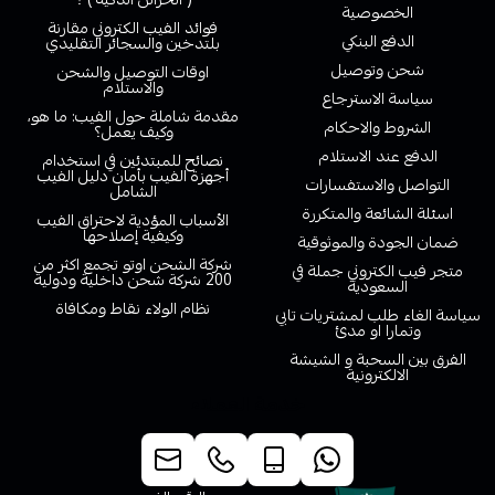
الخصوصية
فوائد الفيب الكتروني مقارنة
الدفع البنكي
بلتدخين والسجائر التقليدي
شحن وتوصيل
اوقات التوصيل والشحن
والاستلام
سياسة الاسترجاع
مقدمة شاملة حول الفيب: ما هو،
الشروط والاحكام
وكيف يعمل؟
الدفع عند الاستلام
نصائح للمبتدئين في استخدام
أجهزة الفيب بأمان دليل الفيب
التواصل والاستفسارات
الشامل
اسئلة الشائعة والمتكررة
الأسباب المؤدية لاحتراق الفيب
وكيفية إصلاحها
ضمان الجودة والموثوقية
شركة الشحن اوتو تجمع اكثر من
متجر فيب الكتروني جملة في
200 شركة شحن داخلية ودولية
السعودية
نظام الولاء نقاط ومكافاة
سياسة الغاء طلب لمشتريات تابي
وتمارا او مدئ
الفرق بين السحبة و الشيشة
الالكترونية
خدمة العملاء