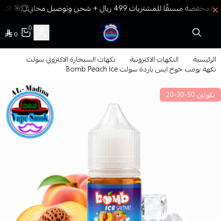
🎯 اكسب
0
0
فيب المدينة
الرئيسية
النكهات الاكترونية
نكهات السيجارة الاكتروني سولت
نكهة بومب خوخ ايس باردة سولت Bomb Peach Ice
نكوتين 50-30-20