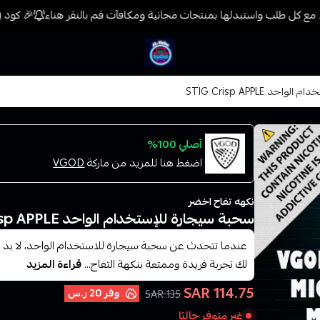
مع كل طلب واستبدلها بمنتجات مجانية ومكافآت قم بالنقر هناء
🎉 كود (فيب) خصم 7% على جميع المنتجات حتى 
فيب المدينة
د STIG Crisp APPLE
أصلي 100%
اضغط هنا للمزيد من ماركة
VGOD
نكهه تفاح اخضر
سحبة سيجارة للإستخدام الواحد STIG Crisp APPLE
لك تجربة فريدة وممتعة بنكهة التفاح...
قراءة المزيد
114.75 SAR
وفر
20 ر.س
135 SAR
غير متوفر حاليًا