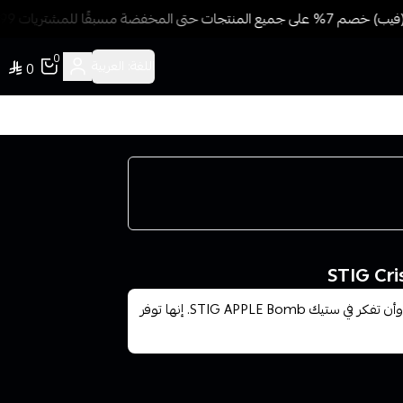
المخفضة مسبقًا للمشتريات 499 ريال + شحن وتوصيل مجاني
0
اللغة:
العربية
0
عندما تتحدث عن سحبة سيجارة للاستخدام الواحد، لا بد وأن تفكر في ستيك STIG APPLE Bomb. إنها توفر