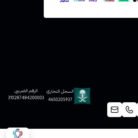
لعملاء
الرقم الضريبي
السجل التجاري
310287484200003
4650205937