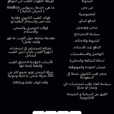
المدونة
طريقة خطوات الطلب من الموقع
من نحن
ما هي خدمة ريدبوكس RedBox
( الخزائن الذكية ) ؟
الخصوصية
فوائد الفيب الكتروني مقارنة
الدفع البنكي
بلتدخين والسجائر التقليدي
شحن وتوصيل
اوقات التوصيل والشحن
والاستلام
سياسة الاسترجاع
مقدمة شاملة حول الفيب: ما هو،
الشروط والاحكام
وكيف يعمل؟
الدفع عند الاستلام
نصائح للمبتدئين في استخدام
أجهزة الفيب بأمان دليل الفيب
التواصل والاستفسارات
الشامل
اسئلة الشائعة والمتكررة
الأسباب المؤدية لاحتراق الفيب
وكيفية إصلاحها
ضمان الجودة والموثوقية
شركة الشحن اوتو تجمع اكثر من
متجر فيب الكتروني جملة في
200 شركة شحن داخلية ودولية
السعودية
نظام الولاء نقاط ومكافاة
سياسة الغاء طلب لمشتريات تابي
وتمارا او مدئ
الفرق بين السحبة و الشيشة
الالكترونية
خدمة العملاء