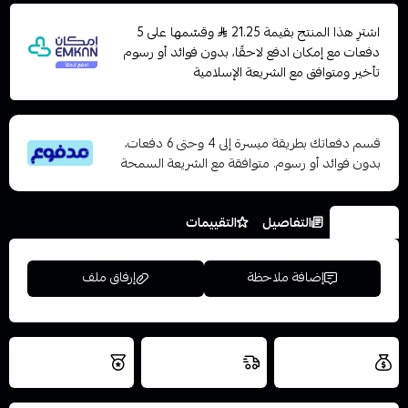
اشترِ هذا المنتج بقيمة 21.25
وقسّمها على 5
دفعات مع إمكان ادفع لاحقًا، بدون فوائد أو رسوم
تأخير ومتوافق مع الشريعة الإسلامية
قسم دفعاتك بطريقة ميسرة إلى 4 وحتى 6 دفعات،
بدون فوائد أو رسوم. متوافقة مع الشريعة السمحة
الخيارات
التفاصيل
التقييمات
إضافة ملاحظة
إرفاق ملف
العروض والشحن
شحن سريع في نفس
نتميز بلجودة
مجاني
اليوم
اسحب و افلت الملف هنا
والتخزين الامن
استعراض