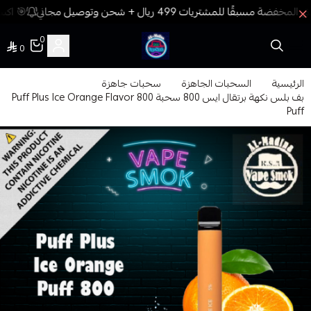
🎯 اكسب
0
0
فيب المدينة
الرئيسية
السحبات الجاهزة
سحبات جاهزة
بف بلس نكهة برتقال ايس 800 سحبة Puff Plus Ice Orange Flavor 800
Puff