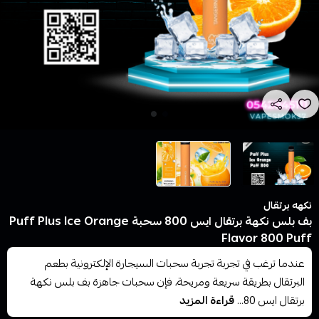
نكهه برتقال
بف بلس نكهة برتقال ايس 800 سحبة Puff Plus Ice Orange
Flavor 800 Puff
عندما ترغب في تجربة تجربة سحبات السيجارة الإلكترونية بطعم
البرتقال بطريقة سريعة ومريحة، فإن سحبات جاهزة بف بلس نكهة
برتقال ايس 80...
قراءة المزيد