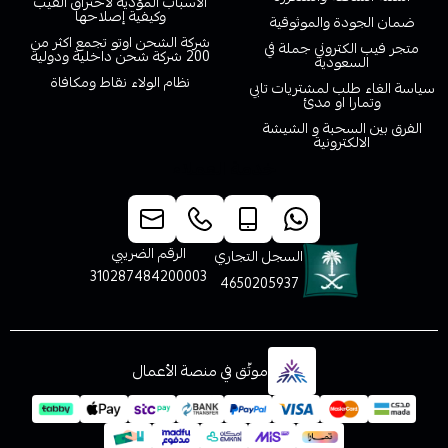
الأسباب المؤدية لاحتراق الفيب
وكيفية إصلاحها
ضمان الجودة والموثوقية
شركة الشحن اوتو تجمع اكثر من
متجر فيب الكتروني جملة في
200 شركة شحن داخلية ودولية
السعودية
نظام الولاء نقاط ومكافاة
سياسة الغاء طلب لمشتريات تابي
وتمارا او مدئ
الفرق بين السحبة و الشيشة
الالكترونية
خدمة العملاء
الرقم الضريبي
السجل التجاري
310287484200003
4650205937
موثّق في منصة الأعمال