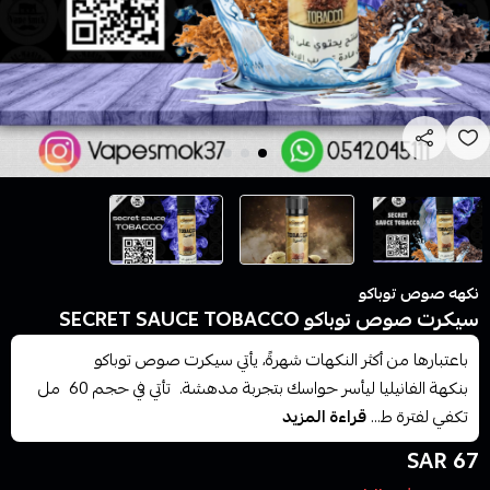
نكهه صوص توباكو
سيكرت صوص توباكو SECRET SAUCE TOBACCO
باعتبارها من أكثر النكهات شهرةً، يأتي سيكرت صوص توباكو
بنكهة الفانيليا ليأسر حواسك بتجربة مدهشة. تأتي في حجم 60 مل
تكفي لفترة ط...
قراءة المزيد
67 SAR