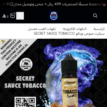
🎯 اكسب
0
0
فيب المدينة
الرئيسية
النكهات الاكترونية
نكهات الفيب معسل
سيكرت صوص توباكو SECRET SAUCE TOBACCO