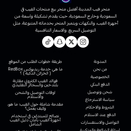
متجر فيب المدينة أفضل متجر بيع منتجات الفيب في
السعودية وخارج السعودية، حيث يقدم تشكيلة واسعة من
أجهزة الفيب، والنكهات ويتميز المتجر بخدماته المتنوعة، مثل
التوصيل السريع، والاسعار التنافسية
روابط تهمك
المدونة
طريقة خطوات الطلب من الموقع
من نحن
ما هي خدمة ريدبوكس RedBox
( الخزائن الذكية ) ؟
الخصوصية
فوائد الفيب الكتروني مقارنة
الدفع البنكي
بلتدخين والسجائر التقليدي
شحن وتوصيل
اوقات التوصيل والشحن
والاستلام
سياسة الاسترجاع
مقدمة شاملة حول الفيب: ما هو،
الشروط والاحكام
وكيف يعمل؟
الدفع عند الاستلام
نصائح للمبتدئين في استخدام
أجهزة الفيب بأمان دليل الفيب
التواصل والاستفسارات
الشامل
اسئلة الشائعة والمتكررة