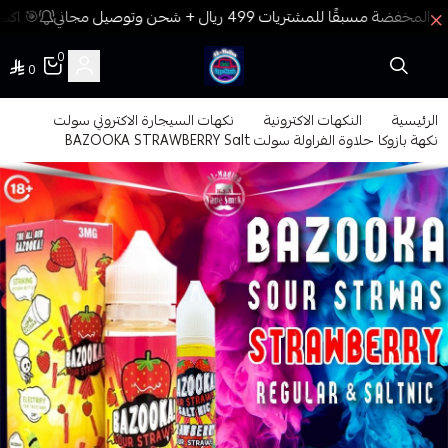
🎯 اكسب
0
0
فيب المدينة
الرئيسية
النكهات الاكترونية
نكهات السيجارة الاكتروني سولت
نكهة بازوكا حلاوة الفراولة سولت BAZOOKA STRAWBERRY Salt