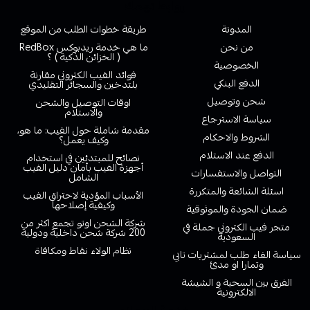
روابط تهمك
المدونة
طريقة خطوات الطلب من الموقع
من نحن
ما هي خدمة ريدبوكس RedBox
( الخزائن الذكية ) ؟
الخصوصية
فوائد الفيب الكتروني مقارنة
الدفع البنكي
بلتدخين والسجائر التقليدي
شحن وتوصيل
اوقات التوصيل والشحن
والاستلام
سياسة الاسترجاع
مقدمة شاملة حول الفيب: ما هو،
الشروط والاحكام
وكيف يعمل؟
الدفع عند الاستلام
نصائح للمبتدئين في استخدام
أجهزة الفيب بأمان دليل الفيب
التواصل والاستفسارات
الشامل
اسئلة الشائعة والمتكررة
الأسباب المؤدية لاحتراق الفيب
وكيفية إصلاحها
ضمان الجودة والموثوقية
شركة الشحن اوتو تجمع اكثر من
متجر فيب الكتروني جملة في
200 شركة شحن داخلية ودولية
السعودية
نظام الولاء نقاط ومكافاة
سياسة الغاء طلب لمشتريات تابي
وتمارا او مدئ
الفرق بين السحبة و الشيشة
الالكترونية