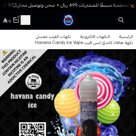
🎯 اكسب
0
0
فيب المدينة
الرئيسية
النكهات الاكترونية
نكهات الفيب معسل
نكهة هافانا كاندي ايس فيب Havana Candy Ice Vape