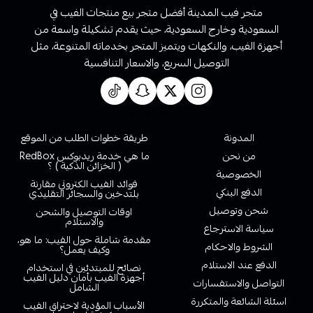
متجر فيب المدينة أفضل متجر بيع منتجات الفيب في
السعودية وخارج السعودية، حيث يقدم تشكيلة واسعة من
أجهزة الفيب، والنكهات ويتميز المتجر بخدماته المتنوعة، مثل
التوصيل السريع، والاسعار التنافسية
روابط تهمك
المدونة
طريقة خطوات الطلب من الموقع
من نحن
ما هي خدمة ريدبوكس RedBox
( الخزائن الذكية ) ؟
الخصوصية
فوائد الفيب الكتروني مقارنة
الدفع البنكي
بلتدخين والسجائر التقليدي
شحن وتوصيل
اوقات التوصيل والشحن
والاستلام
سياسة الاسترجاع
مقدمة شاملة حول الفيب: ما هو،
الشروط والاحكام
وكيف يعمل؟
الدفع عند الاستلام
نصائح للمبتدئين في استخدام
أجهزة الفيب بأمان دليل الفيب
التواصل والاستفسارات
الشامل
اسئلة الشائعة والمتكررة
الأسباب المؤدية لاحتراق الفيب