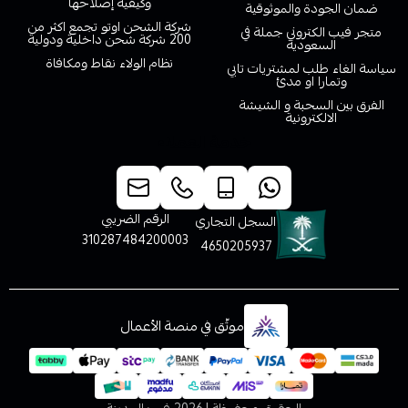
وكيفية إصلاحها
ضمان الجودة والموثوقية
شركة الشحن اوتو تجمع اكثر من
متجر فيب الكتروني جملة في
200 شركة شحن داخلية ودولية
السعودية
نظام الولاء نقاط ومكافاة
سياسة الغاء طلب لمشتريات تابي
وتمارا او مدئ
الفرق بين السحبة و الشيشة
الالكترونية
خدمة العملاء
الرقم الضريبي
السجل التجاري
310287484200003
4650205937
موثّق في منصة الأعمال