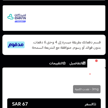
اشترِ هذا المنتج بقيمة 67
وقسّمها على 5 دفعات
مع إمكان ادفع لاحقًا، بدون فوائد أو رسوم تأخير
ومتوافق مع الشريعة الإسلامية
قسم دفعاتك بطريقة ميسرة إلى 4 وحتى 6 دفعات،
بدون فوائد أو رسوم. متوافقة مع الشريعة السمحة
الخيارات
التفاصيل
التقييمات
نكوتين
*
اختر
3mg - نفدت الكمية
67 SAR
السعر