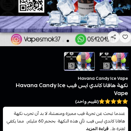
Havana Candy Ice Vape
نكهة هافانا كاندي ايس فيب Havana Candy Ice
Vape
(تقييم واحد)
عندما تبحث عن تجربة فيب مميزة ومنعشة، لا بد أن تجرب نكهة
هافانا كاندي ايس فيب. تأتي هذه النكهة بحجم 60 مليلتر، مما يكفي
لفترة ط...
قراءة المزيد