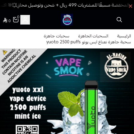
🎯 اكسب
0
0
فيب المدينة
الرئيسية
السحبات الجاهزة
سحبات جاهزة
سحبة جاهزة نعناع ايس يوتو yuoto 2500 puffs