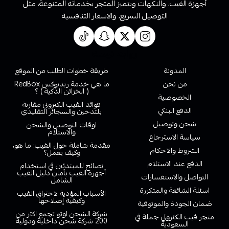
أجهزة الفيب، والنكهات ويتميز المتجر بخدماته المتنوعة، مثل
التوصيل السريع، والاسعار التنافسية
روابط تهمك
المدونة
طريقة خطوات الطلب من الموقع
من نحن
ما هي خدمة ريدبوكس RedBox
( الخزائن الذكية ) ؟
الخصوصية
فوائد الفيب الكتروني مقارنة
الدفع البنكي
بلتدخين والسجائر التقليدي
شحن وتوصيل
اوقات التوصيل والشحن
والاستلام
سياسة الاسترجاع
مقدمة شاملة حول الفيب: ما هو،
الشروط والاحكام
وكيف يعمل؟
الدفع عند الاستلام
نصائح للمبتدئين في استخدام
أجهزة الفيب بأمان دليل الفيب
التواصل والاستفسارات
الشامل
اسئلة الشائعة والمتكررة
الأسباب المؤدية لاحتراق الفيب
وكيفية إصلاحها
ضمان الجودة والموثوقية
شركة الشحن اوتو تجمع اكثر من
متجر فيب الكتروني جملة في
200 شركة شحن داخلية ودولية
السعودية