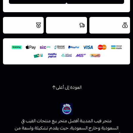
العروض والشحن
شحن سريع في نفس
نتميز بلجودة
مجاني
اليوم
اسحب و افلت الملف هنا
والتخزين الامن
استعراض
العودة إلى أعلى
متجر فيب المدينة أفضل متجر بيع منتجات الفيب في
السعودية وخارج السعودية، حيث يقدم تشكيلة واسعة من