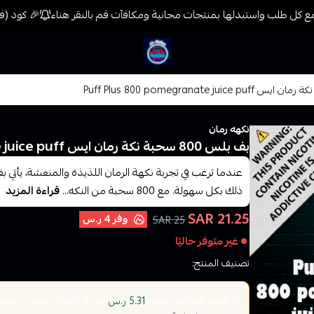
 كل طلب واستبدلها بمنتجات مجانية ومكافآت قم بالنقر هناء
🎉 كود (فيب) خصم 7% على جميع المنتجات حتى المخفضة
فيب المدينة
نكهه رمان
بف بلس 800 سحبة نكة رمان ايس Puff Plus 800 pomegranate juice puff
ذلك بكل سهولة. مع 800 سحبة من النكه...
قراءة المزيد
21.25 SAR
وفر
4 ر.س
25 SAR
غير متوفر حاليًا
تصنيف المنتج:
سحبات جاهزة
أو قسم فاتورتك بقيمة
على
4
دفعات بدون رسوم تأخ
5.31 ر.س