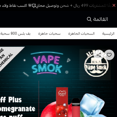
🎯 اكسب نقاط ولاء مع
القائمة
الرئيسية
السحبات الجاهزة
سحبات جاهزة
بف بلس 800 سحبة نكة رمان ايس Puff Plus 800 pomegranate juice puff