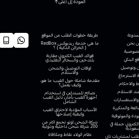
العودة إلى أعلى
روابط تهمك
خدمة ا
لمدونة
طريقة خطوات الطلب من الموقع
 نحن
ما هي خدمة ريدبوكس RedBox
( الخزائن الذكية ) ؟
صوصية
فوائد الفيب الكتروني مقارنة
ع البنكي
بلتدخين والسجائر التقليدي
وتوصيل
اوقات التوصيل والشحن
والاستلام
الاسترجاع
مقدمة شاملة حول الفيب: ما هو،
 والاحكام
وكيف يعمل؟
ند الاستلام
نصائح للمبتدئين في استخدام
أجهزة الفيب بأمان دليل الفيب
والاستفسارات
الشامل
ائعة والمتكررة
الأسباب المؤدية لاحتراق الفيب
وكيفية إصلاحها
دة والموثوقية
شركة الشحن اوتو تجمع اكثر من
لكتروني جملة في
200 شركة شحن داخلية ودولية
سعودية
نظام الولاء نقاط ومكافاة
لب لمشتريات تابي