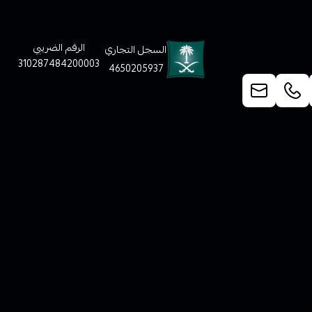
لعملاء
الرقم الضريبي
السجل التجاري
310287484200003
4650205937