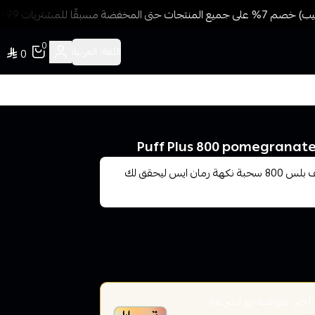
 مسبقًا للمشتريات 499 ريال + شحن وتوصيل مجاني
0
اللغة:
العربية
0
عندما ترغب في تجربة نكهة الرمان اللذيذة والمنعشة، يأتي بف بلس 800 سحبة نكهة رمان ايس ليحقق لك
ير، متوافقة مع الشريعة