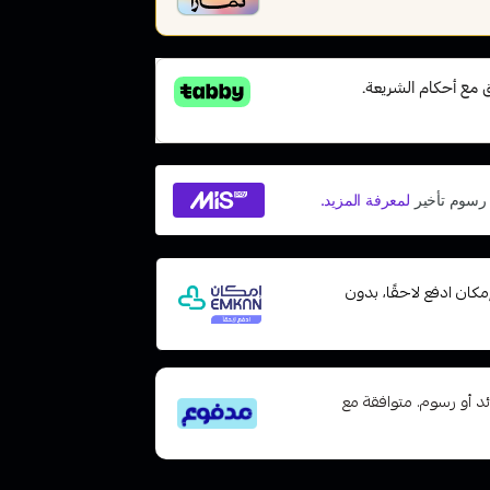
عات مع إمكان ادفع لاحقًا، بدون
تى 6 دفعات، بدون فوائد أو رسوم. متوافقة مع