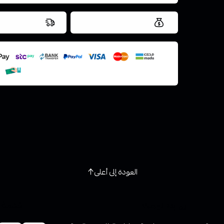
العروض والشحن مجاني
شحن سريع في ن
اسحب و افلت ال
استعراض
العودة إلى أعلى
روابط تهمك
خدمة ا