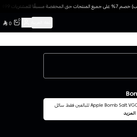
ًا للمشتريات 499 ريال + شحن وتوصيل مجاني
0
اللغة:
العربية
0
في جود بومب تفاح أخضر آيس سولت 30 مل Apple Bomb Salt VGOD ICE 30ml للبالغين فقط. سائل
المزيد