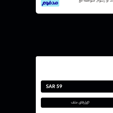
تى 6 دفعات، بدون فوائد أو رسوم. متوافقة مع
59 SAR
إرفاق ملف