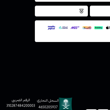
فس اليوم
نتميز بلجودة والتخزين الامن
ملف هنا
لعملاء
الرقم الضريبي
السجل التجاري
310287484200003
4650205937