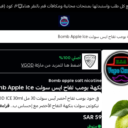
كل طلب واستبدلها بمنتجات مجانية ومكافآت قم بالنقر هناء
🎉 كود (فيب) خصم 7% على جميع المنتجات حتى المخفضة مسبق
فيب المدينة
ومب تفاح ايس سولت Bomb Apple Ice
أصلي 100%
اضغط هنا للمزيد من ماركة
VGOD
Bomb apple salt nicotine
نكهة بومب تفاح ايس سولت Bomb Apple Ice
نيكوتين سولت بنكهة التفاح الأخضر مع إحساس ب...
قراءة 
59 SAR
متوفر