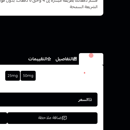
قسم دفعاتك بطريقة ميسرة إلى 4 وح
الشريعة السمحة
الخيارات
التفاصيل
التقييمات
نكوتين
*
25mg
50mg
اختر
السعر
إضافة ملاحظة