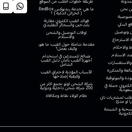
لمدونة
طريقة خطوات الطلب من الموقع
 نحن
ما هي خدمة ريدبوكس RedBox
( الخزائن الذكية ) ؟
صوصية
فوائد الفيب الكتروني مقارنة
ع البنكي
بلتدخين والسجائر التقليدي
وتوصيل
اوقات التوصيل والشحن
والاستلام
الاسترجاع
مقدمة شاملة حول الفيب: ما هو،
 والاحكام
وكيف يعمل؟
ند الاستلام
نصائح للمبتدئين في استخدام
أجهزة الفيب بأمان دليل الفيب
والاستفسارات
الشامل
ائعة والمتكررة
الأسباب المؤدية لاحتراق الفيب
وكيفية إصلاحها
دة والموثوقية
شركة الشحن اوتو تجمع اكثر من
لكتروني جملة في
200 شركة شحن داخلية ودولية
سعودية
نظام الولاء نقاط ومكافاة
لب لمشتريات تابي
را او مدئ
لسحبة و الشيشة
لكترونية