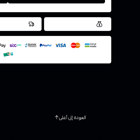
العروض والشحن مجاني
شحن سريع في ن
اسحب و افلت ال
استعراض
العودة إلى أعلى
روابط تهمك
خدمة ا