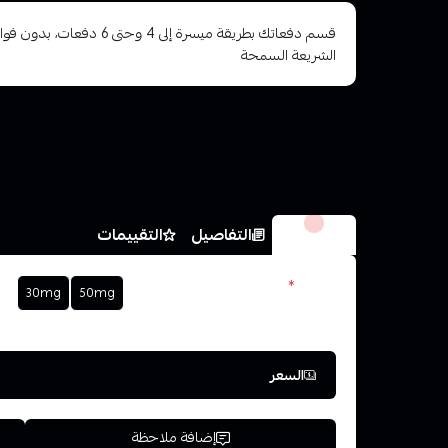
قسم دفعاتك بطريقة ميسرة إلى 4 وح
الشريعة السمحة
الخيارات
التفاصيل
التقييمات
نكوتين
*
30mg
50mg
اختر
السعر
إضافة ملاحظة