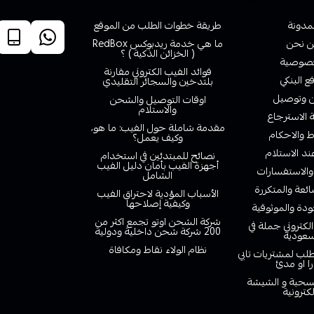
لمدونة
طريقة خطوات الطلب من الموقع
 نحن
ما هي خدمة ريدبوكس RedBox
( الخزائن الذكية ) ؟
صوصية
فوائد الفيب الكتروني مقارنة
ع البنكي
بلتدخين والسجائر التقليدي
وتوصيل
اوقات التوصيل والشحن
والاستلام
الاسترجاع
مقدمة شاملة حول الفيب: ما هو،
 والاحكام
وكيف يعمل؟
ند الاستلام
نصائح للمبتدئين في استخدام
أجهزة الفيب بأمان دليل الفيب
والاستفسارات
الشامل
ائعة والمتكررة
الأسباب المؤدية لاحتراق الفيب
وكيفية إصلاحها
دة والموثوقية
شركة الشحن اوتو تجمع اكثر من
لكتروني جملة في
200 شركة شحن داخلية ودولية
سعودية
نظام الولاء نقاط ومكافاة
لب لمشتريات تابي
را او مدئ
لسحبة و الشيشة
لكترونية