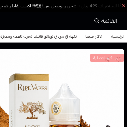
🎯 اكسب نقاط ولاء مع 
القائمة
الرئيسية
الاكثر مبيعا
نكهة في سي تي توباكو فانيليا تجربة ناعمة ومميزة VCT Tobacco Vanilla
رايب فيبز الاصلية