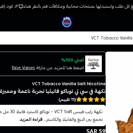
كل طلب واستبدلها بمنتجات مجانية ومكافآت قم بالنقر هناء
🎉 كود (فيب) خصم 7% على جميع المنتجات حتى المخفضة مسبق
فيب المدينة
أصلي 100%
اضغط هنا للمزيد من ماركة
Ripe Vapes
VCT Tobacco Vanilla Salt Nicotine
نكهة في سي تي توباكو فانيليا تجربة ناعمة ومميزة VCT Tobacco Vanilla
(11 تقييم)
نكهة رايب 
تجمع بين التبغ والفانيلا والكاستر...
قراءة المزيد
59 SAR