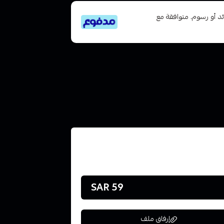
تى 6 دفعات، بدون فوائد أو رسوم. متوافقة مع
59 SAR
إرفاق ملف