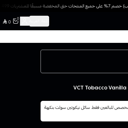
ًا للمشتريات 499 ريال + شحن وتوصيل مجاني
0
اللغة:
العربية
0
فيبس VCT Salt – توباكو كاسترد فانيلا 30 مل مخصص للبالغين فقط. سائل نيكوتين سولت بنكهة