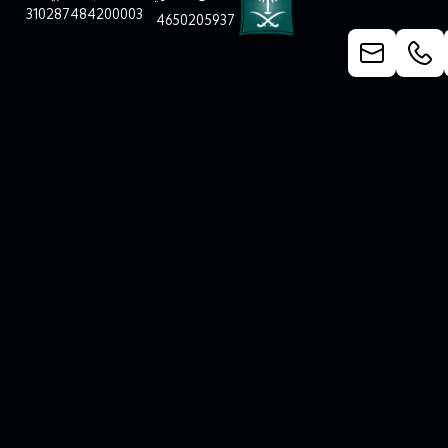
310287484200003
4650205937