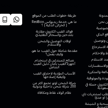
روابط تهمك
خدمة ا
لمدونة
طريقة خطوات الطلب من الموقع
 نحن
ما هي خدمة ريدبوكس RedBox
( الخزائن الذكية ) ؟
صوصية
فوائد الفيب الكتروني مقارنة
ع البنكي
بلتدخين والسجائر التقليدي
وتوصيل
اوقات التوصيل والشحن
والاستلام
الاسترجاع
مقدمة شاملة حول الفيب: ما هو،
 والاحكام
وكيف يعمل؟
ند الاستلام
نصائح للمبتدئين في استخدام
أجهزة الفيب بأمان دليل الفيب
والاستفسارات
الشامل
ائعة والمتكررة
الأسباب المؤدية لاحتراق الفيب
وكيفية إصلاحها
دة والموثوقية
شركة الشحن اوتو تجمع اكثر من
لكتروني جملة في
200 شركة شحن داخلية ودولية
سعودية
نظام الولاء نقاط ومكافاة
لب لمشتريات تابي
را او مدئ
لسحبة و الشيشة
لكترونية