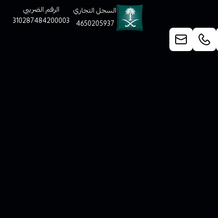
لعملاء
الرقم الضريبي
السجل التجاري
310287484200003
4650205937