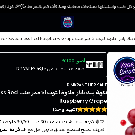
كل طلب واستبدلها بمنتجات مجانية ومكافآت قم بالنقر هناء
🎉 كود (فيب) خصم 7% على جميع المنتجات حتى المخفضة مسبقً
فيب المدينة
انثر حلاوة التوت الاحمر عنب Panther Bank Flavor Sweetness Red Raspberry Grape
أصلي 100%
اضغط هنا للمزيد من ماركة
DR.VAPES
PINKPANTHER SALT
نكهة بنك بانث
Raspberry Grape
(تقييم واحد)
تعريف المنتج استمتع بمذاق فاكهي غني مع P...
قراءة المزي