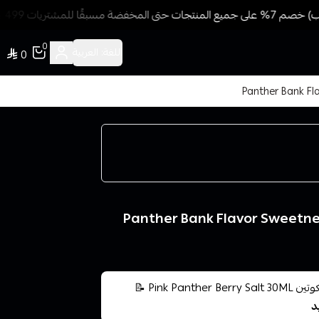
ا للمشتريات 499 ريال + شحن وتوصيل مجاني
0
اللغة:
العربية
0
ر حلاوة التوت الاحمر عنب Panther Bank Flavor Sweetness Red
🩷🍓 نكهة بينك بانثر توت سولت 30 مل – 30/50 ملجم نيكوتين Pink Panther Berry Salt 30ML 📝
د