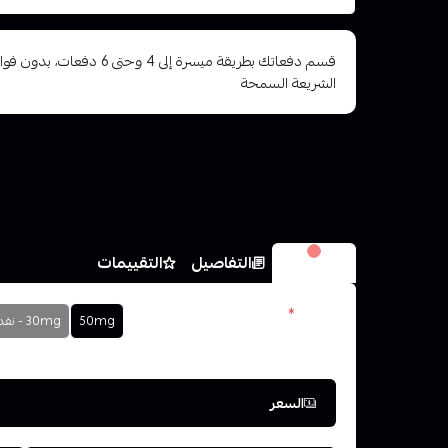
قسم دفعاتك بطريقة ميسرة إلى 4 وح
الشريعة السمحة
الخيارات
التفاصيل
التقييمات
نكوتين
*
50mg
30mg - نفدت الكمية
اختر
السعر