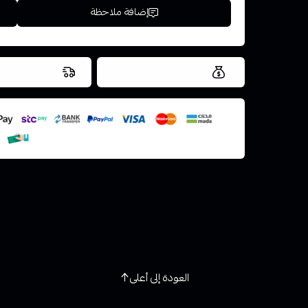
إضافة ملاحظة
العروض والشحن مجاني
شحن سريع في ن
اسحب و افلت ال
استعراض
العودة إلى أعلى