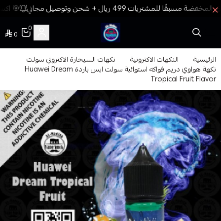
🎯 اكسب
0
0
فيب المدينة
الرئيسية
النكهات الاكترونية
نكهات السيجارة الاكتروني سولت
نكهة هواوي دريم فواكه استوائية سولت ايس باردة Huawei Dream
Tropical Fruit Flavor