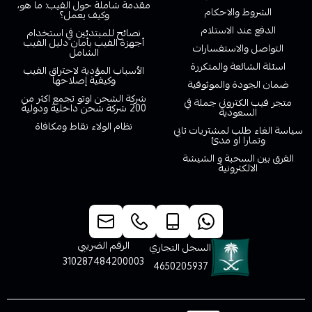
مقدمة شاملة حول الفيب: ما هو،
الشروط والاحكام
وكيف يعمل؟
الدفع عند الاستلام
نصائح للمبتدئين في استخدام
أجهزة الفيب بأمان دليل الفيب
التواصل والاستفسارات
الشامل
اسئلة الشائعة والمتكررة
الأسباب المؤدية لاحتراق الفيب
وكيفية إصلاحها
ضمان الجودة والموثوقية
شركة الشحن اوتو تجمع اكثر من
متجر فيب الكتروني جملة في
200 شركة شحن داخلية ودولية
السعودية
نظام الولاء نقاط ومكافاة
سياسة الغاء طلب لمشتريات تابي
وتمارا او مدئ
الفرق بين السحبة و الشيشة
الالكترونية
خدمة العملاء
الرقم الضريبي
السجل التجاري
310287484200003
4650205937