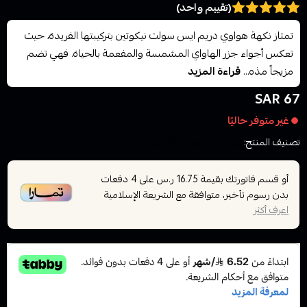
(تقييم واحد)
تمتاز نكهة هواوي دريم ايس سولت نيكوتين بتركيبتها الفريدة، حيث
تعكس أجواء جزر الهاواي المشمسة والمفعمة بالحياة. فهي تضم
مزيجاً مذه...
قراءة المزيد
67 SAR
غير متوفر حاليًا
تصنيف المنتج:
نكهات السيجارة الاكتروني سولت
أو قسم فاتورتك بقيمة
على
4
دفعات
16.75 ر.س
بدون رسوم تأخير، متوافقة مع الشريعة الإسلامية
اعرف أكثر