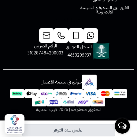
الفرق بين السحبة و الشيشة
الالكترونية
خدمة العملاء
الرقم الضريبي
السجل التجاري
310287484200003
4650205937
موثّق في منصة الأعمال
الحقوق محفوظة | 2026
فيب المدينة
اعلمني عند التوفر