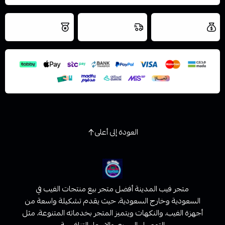
العروض والشحن
شحن سريع في نفس
نتميز بلجودة
مجاني
اليوم
اسحب و افلت الملف هنا
والتخزين الامن
استعراض
العودة إلى أعلى
متجر فيب المدينة أفضل متجر بيع منتجات الفيب في
السعودية وخارج السعودية، حيث يقدم تشكيلة واسعة من
أجهزة الفيب، والنكهات ويتميز المتجر بخدماته المتنوعة، مثل