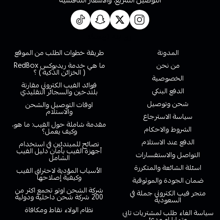
التوصيل السريع، والاسعار التنافسية
روابط تهمك
المدونة
طريقة خطوات الطلب من الموقع
من نحن
ما هي خدمة ريدبوكس RedBox
( الخزائن الذكية ) ؟
الخصوصية
فوائد الفيب الكتروني مقارنة
الدفع البنكي
بلتدخين والسجائر التقليدي
شحن وتوصيل
اوقات التوصيل والشحن
والاستلام
سياسة الاسترجاع
مقدمة شاملة حول الفيب: ما هو،
الشروط والاحكام
وكيف يعمل؟
الدفع عند الاستلام
نصائح للمبتدئين في استخدام
أجهزة الفيب بأمان دليل الفيب
التواصل والاستفسارات
الشامل
اسئلة الشائعة والمتكررة
الأسباب المؤدية لاحتراق الفيب
وكيفية إصلاحها
ضمان الجودة والموثوقية
شركة الشحن اوتو تجمع اكثر من
متجر فيب الكتروني جملة في
200 شركة شحن داخلية ودولية
السعودية
نظام الولاء نقاط ومكافاة
سياسة الغاء طلب لمشتريات تابي
وتمارا او مدئ