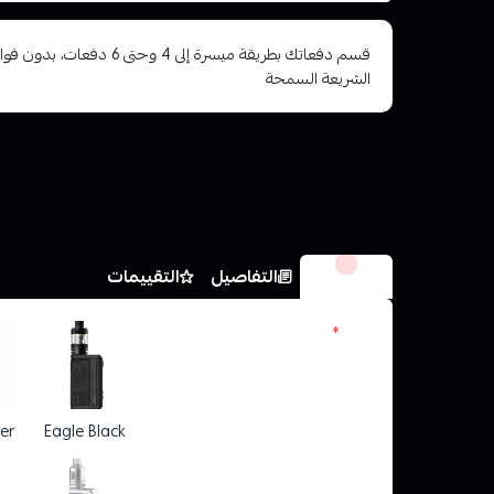
قسم دفعاتك بطريقة ميسرة إلى 4 وح
الشريعة السمحة
الخيارات
التفاصيل
التقييمات
الون
*
er
Eagle Black