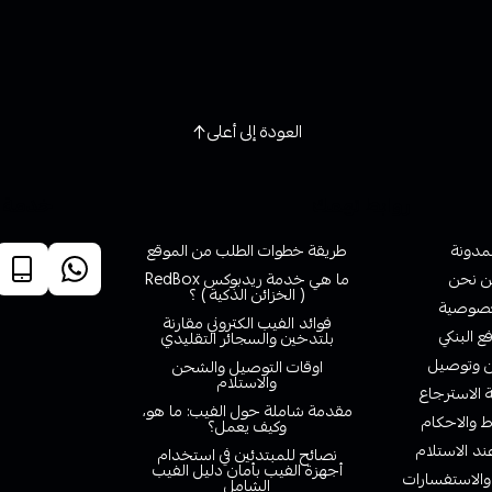
العودة إلى أعلى
روابط تهمك
خدمة ا
لمدونة
طريقة خطوات الطلب من الموقع
 نحن
ما هي خدمة ريدبوكس RedBox
( الخزائن الذكية ) ؟
صوصية
فوائد الفيب الكتروني مقارنة
ع البنكي
بلتدخين والسجائر التقليدي
وتوصيل
اوقات التوصيل والشحن
والاستلام
الاسترجاع
مقدمة شاملة حول الفيب: ما هو،
 والاحكام
وكيف يعمل؟
ند الاستلام
نصائح للمبتدئين في استخدام
أجهزة الفيب بأمان دليل الفيب
والاستفسارات
الشامل