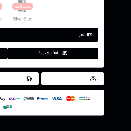
نفدت الكمية
ن
e
Silver-Blue
السعر
إضافة ملاحظة
العروض والشحن مجاني
شحن سريع في ن
اسحب و افلت ال
استعراض