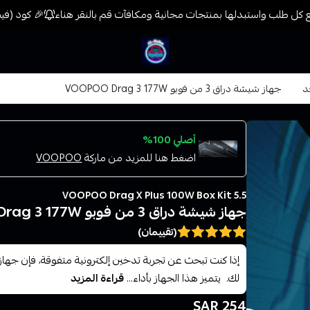
كل طلب واستبدلها بمنتجات مجانية ومكافآت قم بالنقر هناء
🎉 كود (فيب) خصم 7% على جميع المنتجات حتى المخفضة مسبقًا
فيب المدينة
د
جهاز شيشة دراق 3 من فوبو VOOPOO Drag 3 177W
أصلي 100%
اضغط هنا للمزيد من ماركة
VOOPOO
VOOPOO Drag X Plus 100W Box Kit 5.5
جهاز شيشة دراق 3 من فوبو VOOPOO Drag 3 177W
(تقييمان)
لك. يتميز هذا الجهاز بأداء...
قراءة المزيد
254 SAR