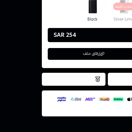
فدت الكمية
Black
Silver-Lim
254 SAR
إرفاق ملف
فس اليوم
نتميز بلجودة والتخزين الامن
ملف هنا