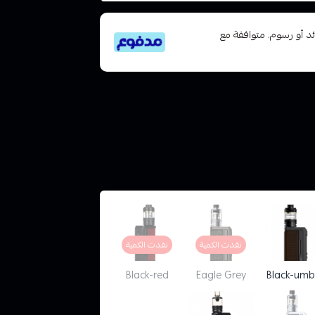
تى 6 دفعات، بدون فوائد أو رسوم. متوافقة مع
نفدت الكمية
نفدت الكمية
Black-red
Eagle Grey
Black-umb