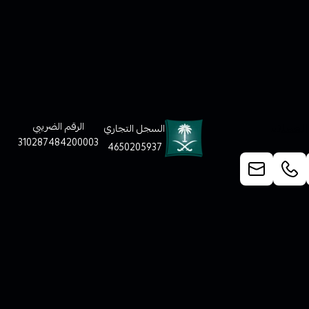
لعملاء
الرقم الضريبي
السجل التجاري
310287484200003
4650205937