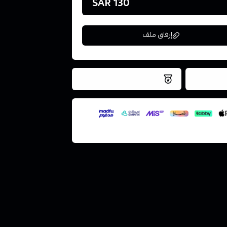
130 SAR
إرفاق ملف
فس اليوم
نتميز بلجودة والتخزين الامن
ملف هنا