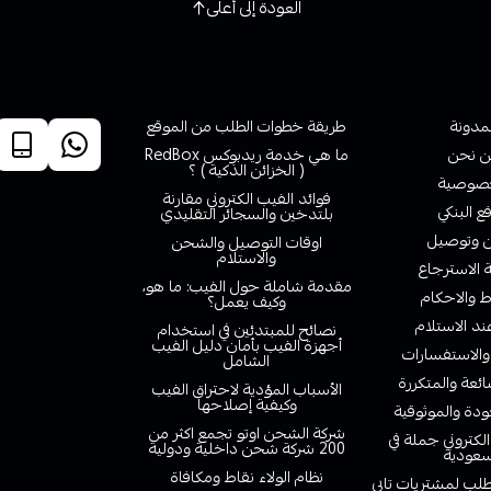
العودة إلى أعلى
روابط تهمك
خدمة ا
لمدونة
طريقة خطوات الطلب من الموقع
 نحن
ما هي خدمة ريدبوكس RedBox
( الخزائن الذكية ) ؟
صوصية
فوائد الفيب الكتروني مقارنة
ع البنكي
بلتدخين والسجائر التقليدي
وتوصيل
اوقات التوصيل والشحن
والاستلام
الاسترجاع
مقدمة شاملة حول الفيب: ما هو،
 والاحكام
وكيف يعمل؟
ند الاستلام
نصائح للمبتدئين في استخدام
أجهزة الفيب بأمان دليل الفيب
والاستفسارات
الشامل
ائعة والمتكررة
الأسباب المؤدية لاحتراق الفيب
وكيفية إصلاحها
دة والموثوقية
شركة الشحن اوتو تجمع اكثر من
لكتروني جملة في
200 شركة شحن داخلية ودولية
سعودية
نظام الولاء نقاط ومكافاة
لب لمشتريات تابي