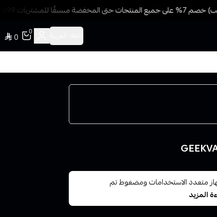
قًا للمشتريات 499 ريال + شحن وتوصيل مجاني
0
اللغة:
العربية
0
 ون ايجس GEEKVAPE Aegis ONE هو جهاز متعدد الاستخدامات ومضغوط تم
ة المزيد