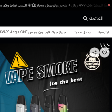
🎯 اكسب نقاط ولاء مع 
القائمة
الرئيسية
وصل حديثا
جهاز جيك فيب ون ايجس GEEKVAPE Aegis ONE