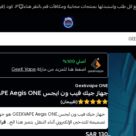
كل طلب واستبدلها بمنتجات مجانية ومكافآت قم بالنقر هناء
🎉 كود (فيب) خصم 7% على جميع المنتجات حتى المخفضة مسب
فيب المدينة
أصلي 100%
اضغط هنا للمزيد من ماركة
GeeK Vape
Geekvape ONE
جهاز جيك فيب ون ايجس GEEKVAPE Aegis ONE
(تقييمان)
جهاز جيك فيب
تصميمه للتدخين الإلكتروني أثناء التنقل. يتميز هذا الج...
قراء
130 SAR