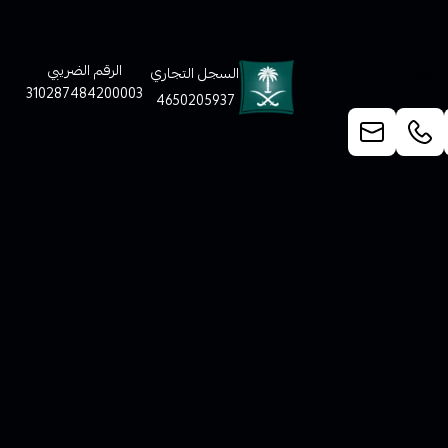
لعملاء
الرقم الضريبي
السجل التجاري
310287484200003
4650205937