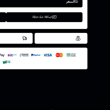
السعر
إضافة ملاحظة
العروض والشحن مجاني
شحن سريع في ن
اسحب و افلت ال
استعراض