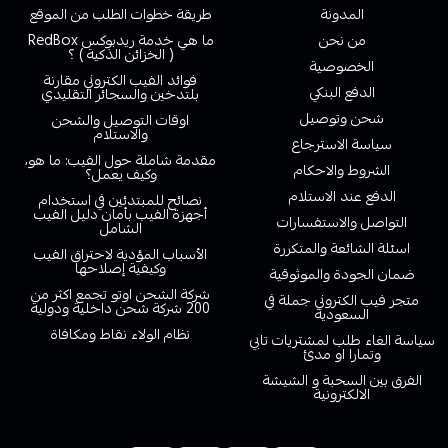
المدونة
طريقة خطوات الطلب من الموقع
من نحن
ما هي خدمة ريدبوكس RedBox
( الخزائن الذكية ) ؟
الخصوصية
فوائد الفيب الكتروني مقارنة
الدفع البنكي
بلتدخين والسجائر التقليدي
شحن وتوصيل
اوقات التوصيل والشحن
والاستلام
سياسة الاسترجاع
مقدمة شاملة حول الفيب: ما هو،
الشروط والاحكام
وكيف يعمل؟
الدفع عند الاستلام
نصائح للمبتدئين في استخدام
أجهزة الفيب بأمان دليل الفيب
التواصل والاستفسارات
الشامل
اسئلة الشائعة والمتكررة
الأسباب المؤدية لاحتراق الفيب
وكيفية إصلاحها
ضمان الجودة والموثوقية
شركة الشحن اوتو تجمع اكثر من
متجر فيب الكتروني جملة في
200 شركة شحن داخلية ودولية
السعودية
نظام الولاء نقاط ومكافاة
سياسة الغاء طلب لمشتريات تابي
وتمارا او مدئ
الفرق بين السحبة و الشيشة
الالكترونية
خدمة العملاء