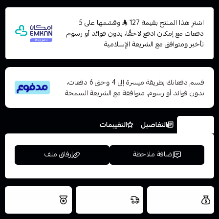
اشترِ هذا المنتج بقيمة 127
وقسّمها على 5
دفعات مع إمكان ادفع لاحقًا، بدون فوائد أو رسوم
تأخير ومتوافق مع الشريعة الإسلامية
قسم دفعاتك بطريقة ميسرة إلى 4 وحتى 6 دفعات،
بدون فوائد أو رسوم. متوافقة مع الشريعة السمحة
الخيارات
التفاصيل
التقييمات
إضافة ملاحظة
إرفاق ملف
العروض والشحن
شحن سريع في نفس
نتميز بلجودة
مجاني
اليوم
اسحب و افلت الملف هنا
والتخزين الامن
استعراض