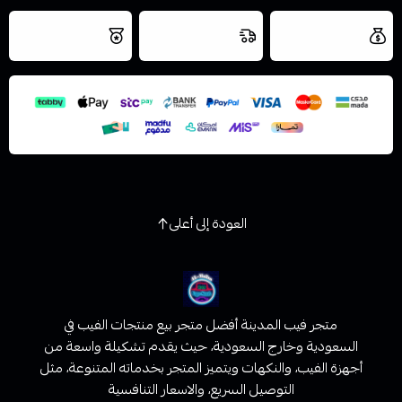
العروض والشحن
شحن سريع في نفس
نتميز بلجودة
مجاني
اليوم
اسحب و افلت الملف هنا
والتخزين الامن
استعراض
العودة إلى أعلى
متجر فيب المدينة أفضل متجر بيع منتجات الفيب في
السعودية وخارج السعودية، حيث يقدم تشكيلة واسعة من
أجهزة الفيب، والنكهات ويتميز المتجر بخدماته المتنوعة، مثل
التوصيل السريع، والاسعار التنافسية