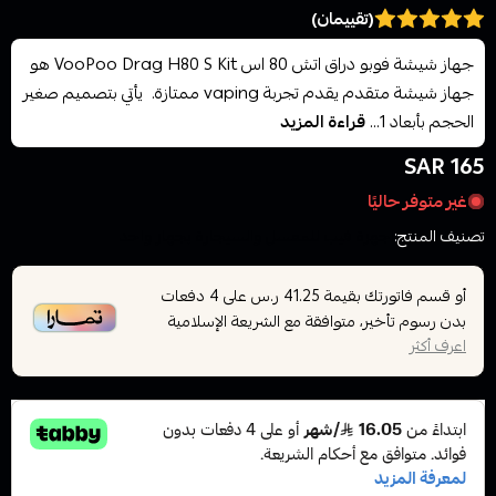
(تقييمان)
جهاز شيشة فوبو دراق اتش 80 اس VooPoo Drag H80 S Kit هو
جهاز شيشة متقدم يقدم تجربة vaping ممتازة. يأتي بتصميم صغير
الحجم بأبعاد 1...
قراءة المزيد
165 SAR
غير متوفر حاليًا
تصنيف المنتج:
اجهزة فيب للمعسل والسيجارة بجهاز واحد
أو قسم فاتورتك بقيمة
على
4
دفعات
41.25 ر.س
بدون رسوم تأخير، متوافقة مع الشريعة الإسلامية
اعرف أكثر