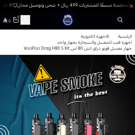
🎯 اكسب
0
0
فيب المدينة
الرئيسية
الاجهزة الكترونية
اجهزة فيب للمعسل والسيجارة بجهاز واحد
جهاز معسل فوبو دراق اتش 80 اس VooPoo Drag H80 S Kit