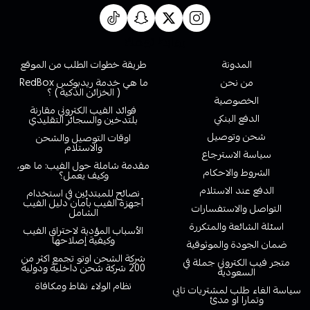
روابط تهمك
المدونة
طريقة خطوات الطلب من الموقع
من نحن
ما هي خدمة ريدبوكس RedBox
( الخزائن الذكية ) ؟
الخصوصية
فوائد الفيب الكتروني مقارنة
الدفع البنكي
بلتدخين والسجائر التقليدي
شحن وتوصيل
اوقات التوصيل والشحن
والاستلام
سياسة الاسترجاع
مقدمة شاملة حول الفيب: ما هو،
الشروط والاحكام
وكيف يعمل؟
الدفع عند الاستلام
نصائح للمبتدئين في استخدام
أجهزة الفيب بأمان دليل الفيب
التواصل والاستفسارات
الشامل
اسئلة الشائعة والمتكررة
الأسباب المؤدية لاحتراق الفيب
وكيفية إصلاحها
ضمان الجودة والموثوقية
شركة الشحن اوتو تجمع اكثر من
متجر فيب الكتروني جملة في
200 شركة شحن داخلية ودولية
السعودية
نظام الولاء نقاط ومكافاة
سياسة الغاء طلب لمشتريات تابي
وتمارا او مدئ