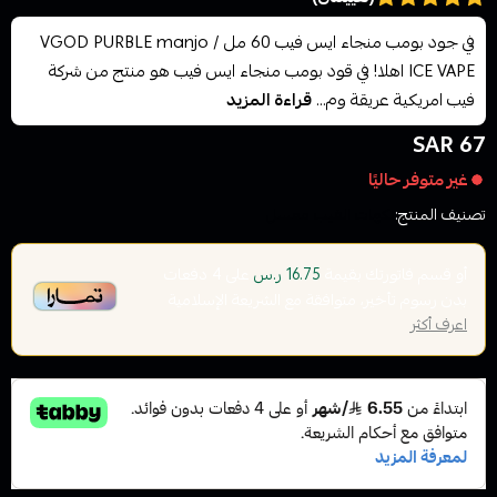
في جود بومب منجاء ايس فيب 60 مل / VGOD PURBLE manjo
ICE VAPE اهلا! في قود بومب منجاء ايس فيب هو منتج من شركة
فيب امريكية عريقة وم...
قراءة المزيد
67 SAR
غير متوفر حاليًا
تصنيف المنتج:
نكهات الفيب معسل
أو قسم فاتورتك بقيمة
على
4
دفعات
16.75 ر.س
بدون رسوم تأخير، متوافقة مع الشريعة الإسلامية
اعرف أكثر