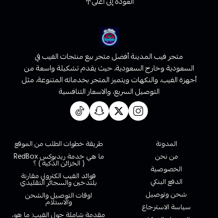
العودة إلى أعلى
متجر فيب المدينة أفضل متجر بيع منتجات الفيب في
السعودية وخارج السعودية، حيث يقدم تشكيلة واسعة من
أجهزة الفيب، والنكهات ويتميز المتجر بخدماته المتنوعة، مثل
التوصيل السريع، والاسعار التنافسية
روابط تهمك
المدونة
طريقة خطوات الطلب من الموقع
من نحن
ما هي خدمة ريدبوكس RedBox
( الخزائن الذكية ) ؟
الخصوصية
فوائد الفيب الكتروني مقارنة
الدفع البنكي
بلتدخين والسجائر التقليدي
شحن وتوصيل
اوقات التوصيل والشحن
والاستلام
سياسة الاسترجاع
مقدمة شاملة حول الفيب: ما هو،