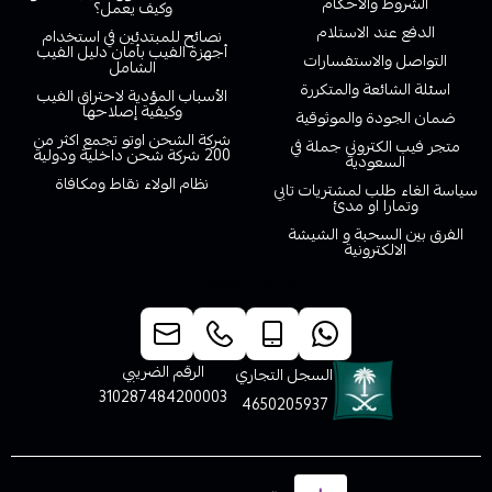
الشروط والاحكام
وكيف يعمل؟
الدفع عند الاستلام
نصائح للمبتدئين في استخدام
أجهزة الفيب بأمان دليل الفيب
التواصل والاستفسارات
الشامل
اسئلة الشائعة والمتكررة
الأسباب المؤدية لاحتراق الفيب
وكيفية إصلاحها
ضمان الجودة والموثوقية
شركة الشحن اوتو تجمع اكثر من
متجر فيب الكتروني جملة في
200 شركة شحن داخلية ودولية
السعودية
نظام الولاء نقاط ومكافاة
سياسة الغاء طلب لمشتريات تابي
وتمارا او مدئ
الفرق بين السحبة و الشيشة
الالكترونية
خدمة العملاء
الرقم الضريبي
السجل التجاري
310287484200003
4650205937