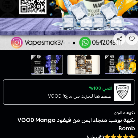
أصلي 100%
اضغط هنا للمزيد من ماركة
VGOD
نكهه مانجو
نكهة بومب منجاء ايس من فيقود VGOD Mango
Bomb
(تقييمان)