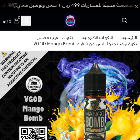
🎯 اكسب
0
0
فيب المدينة
الرئيسية
النكهات الاكترونية
نكهات الفيب معسل
نكهة بومب منجاء ايس من فيقود VGOD Mango Bomb