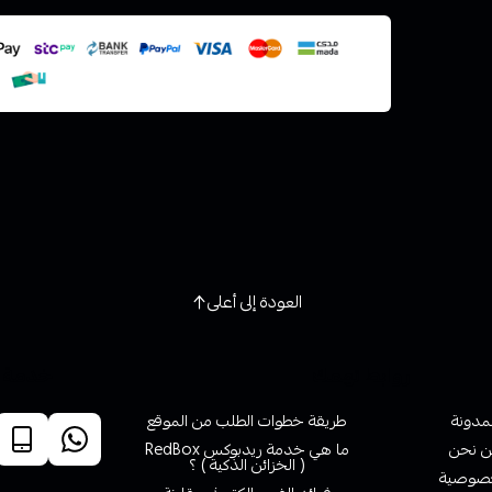
استعراض
العودة إلى أعلى
روابط تهمك
خدمة ا
لمدونة
طريقة خطوات الطلب من الموقع
 نحن
ما هي خدمة ريدبوكس RedBox
( الخزائن الذكية ) ؟
صوصية