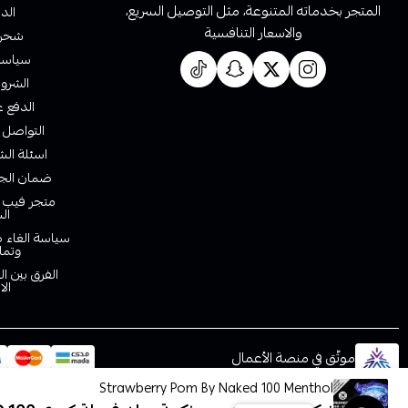
المتجر بخدماته المتنوعة، مثل التوصيل السريع،
الدف
والاسعار التنافسية
شحن 
سياسة 
الشروط
الدفع ع
التواصل 
اسئلة الش
ضمان الجو
متجر فيب ا
ال
سياسة الغاء ط
وتما
الفرق بين ا
الا
موثّق في منصة الأعمال
Strawberry Pom By Naked 100 Menthol