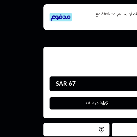
تى 6 دفعات، بدون فوائد أو رسوم. متوافقة مع
67 SAR
إرفاق ملف
فس اليوم
نتميز بلجودة والتخزين الامن
ملف هنا