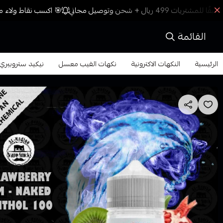
🎯 اكسب نقاط ولاء مع
القائمة
الرئيسية
النكهات الاكترونية
نكهات الفيب معسل
نيكيد ستروبيري بوم نكهة رما