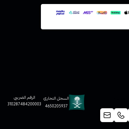
لعملاء
الرقم الضريبي
السجل التجاري
310287484200003
4650205937