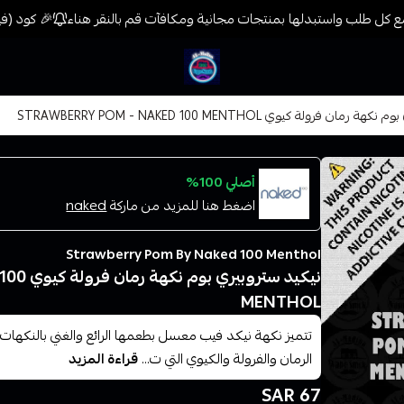
 كل طلب واستبدلها بمنتجات مجانية ومكافآت قم بالنقر هناء
🎉 كود (فيب) خصم 7% على جميع المنتجات حتى المخفضة م
فيب المدينة
ن فرولة كيوي STRAWBERRY POM - NAKED 100 MENTHOL
أصلي 100%
اضغط هنا للمزيد من ماركة
naked
Strawberry Pom By Naked 100 Menthol
نيكيد ست
MENTHOL
تتميز نكهة نيكد فيب معسل بطعمها الرائع والغني بالنكهات 
الرمان والفرولة والكيوي التي ت...
قراءة المزيد
67 SAR