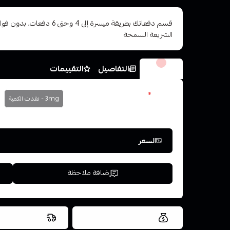
قسم دفعاتك بطريقة ميسرة إلى 4 وح
الشريعة السمحة
الخيارات
التفاصيل
التقييمات
نكوتين
*
3mg - نفدت الكمية
اختر
السعر
إضافة ملاحظة
العروض والشحن مجاني
شحن سريع في ن
اسحب و افلت ال