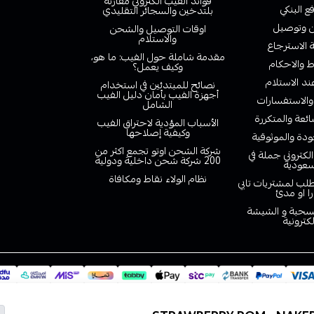
فوائد الفيب الكتروني مقارنة
ع البنكي
بلتدخين والسجائر التقليدي
وتوصيل
اوقات التوصيل والشحن
والاستلام
الاسترجاع
مقدمة شاملة حول الفيب: ما هو،
 والاحكام
وكيف يعمل؟
ند الاستلام
نصائح للمبتدئين في استخدام
أجهزة الفيب بأمان دليل الفيب
والاستفسارات
الشامل
ائعة والمتكررة
الأسباب المؤدية لاحتراق الفيب
وكيفية إصلاحها
دة والموثوقية
شركة الشحن اوتو تجمع اكثر من
لكتروني جملة في
200 شركة شحن داخلية ودولية
سعودية
نظام الولاء نقاط ومكافاة
لب لمشتريات تابي
را او مدئ
لسحبة و الشيشة
لكترونية