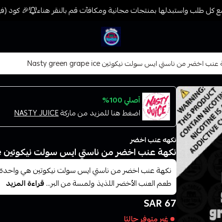
 كل طلب واستبدلها بمنتجات مجانية ومكافآت قم بالنقر هناء
🎉 كود (فيب) خصم 7% على جميع المنتجات حتى المخفضة 
فيب المدينة
نب اخضر من ناستي ايس سولت نيكوتين Nasty green grape ice
أصلي 100%
اضغط هنا للمزيد من ماركة
NASTY JUICE
نكهه عنب اخضر
نكهة عنب اخضر من ناستي ايس سولت نيكوتين Nasty green grape ice
نكهة عنب اخضر من ناستي ايس سولت نيكوتين هي واحدة م
طعم العنب الأخضر اللذيذ ولمسة من البر...
قراءة المزيد
67 SAR
غير متوفر حاليًا