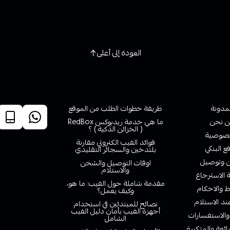
العودة إلى أعلى
روابط تهمك
خدمة ا
لمدونة
طريقة خطوات الطلب من الموقع
 نحن
ما هي خدمة ريدبوكس RedBox
( الخزائن الذكية ) ؟
صوصية
فوائد الفيب الكتروني مقارنة
ع البنكي
بلتدخين والسجائر التقليدي
وتوصيل
اوقات التوصيل والشحن
والاستلام
الاسترجاع
مقدمة شاملة حول الفيب: ما هو،
 والاحكام
وكيف يعمل؟
ند الاستلام
نصائح للمبتدئين في استخدام
أجهزة الفيب بأمان دليل الفيب
والاستفسارات
الشامل
ائعة والمتكررة