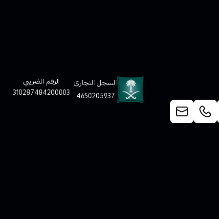
لعملاء
الرقم الضريبي
السجل التجاري
310287484200003
4650205937