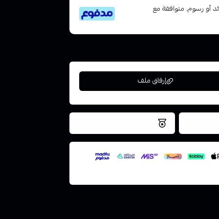
تى 6 دفعات، بدون فوائد أو رسوم. متوافقة مع
إرفاق ملف
فس اليوم
نتميز بلجودة والتخزين الامن
ملف هنا