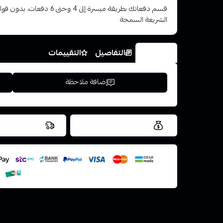
قسم دفعاتك بطريقة ميسرة إلى 4 وح
الشريعة السمحة
الخيارات
التفاصيل
التقييمات
إضافة ملاحظة
العروض والشحن مجاني
شحن سريع في ن
اسحب و افلت ال
استعراض