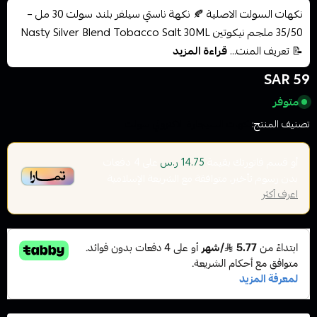
نكهات السولت الاصلية 🍂 نكهة ناستي سيلفر بلند سولت 30 مل –
35/50 ملجم نيكوتين Nasty Silver Blend Tobacco Salt 30ML
📝 تعريف المنت...
قراءة المزيد
59 SAR
متوفر
تصنيف المنتج:
نكهات السيجارة الاكتروني سولت
أو قسم فاتورتك بقيمة
على
4
دفعات
14.75 ر.س
بدون رسوم تأخير، متوافقة مع الشريعة الإسلامية
اعرف أكثر