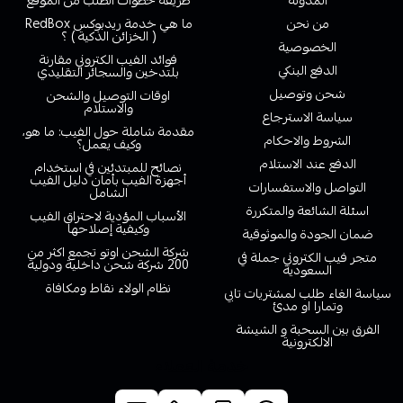
المدونة
طريقة خطوات الطلب من الموقع
من نحن
ما هي خدمة ريدبوكس RedBox
( الخزائن الذكية ) ؟
الخصوصية
فوائد الفيب الكتروني مقارنة
الدفع البنكي
بلتدخين والسجائر التقليدي
شحن وتوصيل
اوقات التوصيل والشحن
والاستلام
سياسة الاسترجاع
مقدمة شاملة حول الفيب: ما هو،
الشروط والاحكام
وكيف يعمل؟
الدفع عند الاستلام
نصائح للمبتدئين في استخدام
أجهزة الفيب بأمان دليل الفيب
التواصل والاستفسارات
الشامل
اسئلة الشائعة والمتكررة
الأسباب المؤدية لاحتراق الفيب
وكيفية إصلاحها
ضمان الجودة والموثوقية
شركة الشحن اوتو تجمع اكثر من
متجر فيب الكتروني جملة في
200 شركة شحن داخلية ودولية
السعودية
نظام الولاء نقاط ومكافاة
سياسة الغاء طلب لمشتريات تابي
وتمارا او مدئ
الفرق بين السحبة و الشيشة
الالكترونية
خدمة العملاء