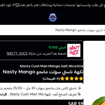
كل طلب واستبدلها بمنتجات مجانية ومكافآت قم بالنقر هناء
🎉 كود (فيب) خصم 7% على جميع المنتجات حتى المخفضة مسبقًا
فيب المدينة
استي سولت مانجو Nasty Mango
أصلي 100%
اضغط هنا للمزيد من ماركة
NASTY JUICE
Nasty Cush Man Mango Salt Nicotine
نكهة ناستي سولت مانجو Nasty Mango
(4 تقييمات)
📝 تعريف المنتج تُعد نكهة Nasty Cush Man Ma...
قراءة
59 SAR