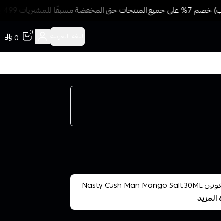
 للمشتريات 499 ريال + شحن وتوصيل مجاني
0
اللغة:
العربية
0
🥭 ناستي كاش مان مانجو سولت 30 مل – 35/50 ملجم نيكوتين Nasty Cush Man Mango Salt 30ML
 المزيد