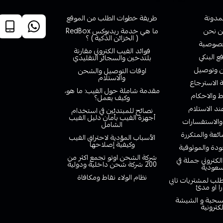
لمدونة
طريقة خطوات الطلب من الموقع
 نحن
ما هي خدمة ريدبوكس RedBox
( الخزائن الذكية ) ؟
صوصية
فوائد الفيب الكتروني مقارنة
ع البنكي
بلتدخين والسجائر التقليدي
وتوصيل
اوقات التوصيل والشحن
والاستلام
الاسترجاع
مقدمة شاملة حول الفيب: ما هو،
 والاحكام
وكيف يعمل؟
ند الاستلام
نصائح للمبتدئين في استخدام
أجهزة الفيب بأمان دليل الفيب
والاستفسارات
الشامل
ائعة والمتكررة
الأسباب المؤدية لاحتراق الفيب
وكيفية إصلاحها
دة والموثوقية
شركة الشحن اوتو تجمع اكثر من
لكتروني جملة في
200 شركة شحن داخلية ودولية
سعودية
نظام الولاء نقاط ومكافاة
لب لمشتريات تابي
را او مدئ
لسحبة و الشيشة
لكترونية