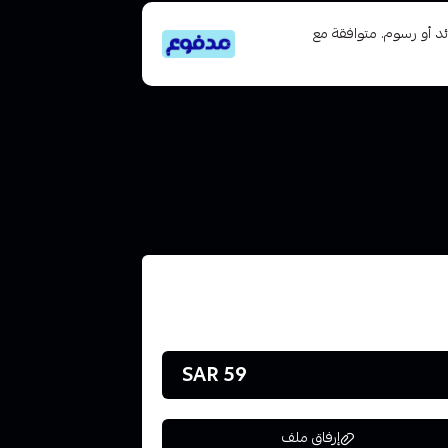
تى 6 دفعات، بدون فوائد أو رسوم. متوافقة مع
59 SAR
إرفاق ملف