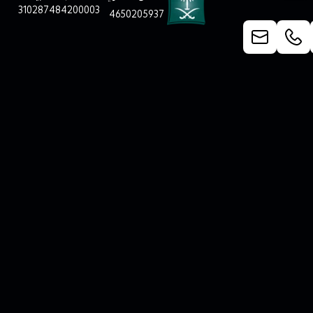
310287484200003
4650205937