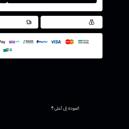
العروض والشحن مجاني
شحن سريع في ن
اسحب و افلت ال
استعراض
العودة إلى أعلى
روابط تهمك
خدمة ا