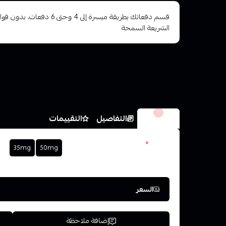
قسم دفعاتك بطريقة ميسرة إلى 4 وح
الشريعة السمحة
الخيارات
التفاصيل
التقييمات
نكوتين
*
35mg
50mg
اختر
السعر
إضافة ملاحظة